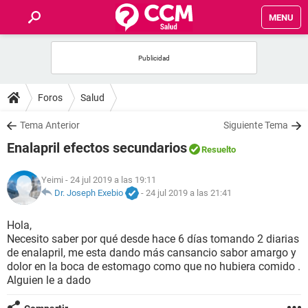
MENU
INICIO
FOROS
Foros
Salud
SALUD
Tema Anterior
Siguiente Tema
Enalapril efectos secundarios
Resuelto
FAMILIA
Yeimi
- 24 jul 2019 a las 19:11
NUTRICIÓN
Dr. Joseph Exebio
-
24 jul 2019 a las 21:41
Hola,
BIENESTAR
Necesito saber por qué desde hace 6 días tomando 2 diarias
de enalapril, me esta dando más cansancio sabor amargo y
SEXUALIDAD
dolor en la boca de estomago como que no hubiera comido .
Alguien le a dado
GLOSARIO