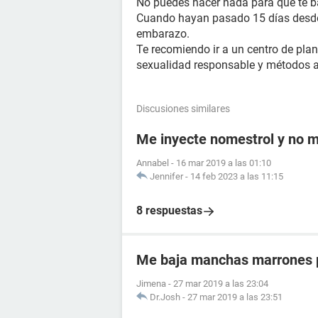
No puedes hacer nada para que te baj
Cuando hayan pasado 15 días desd
embarazo.
Te recomiendo ir a un centro de plani
sexualidad responsable y métodos a
Discusiones similares
Me inyecte nomestrol y no m
Annabel
-
16 mar 2019 a las 01:10
Jennifer
-
14 feb 2023 a las 11:15
8 respuestas
Me baja manchas marrones p
Jimena
-
27 mar 2019 a las 23:04
Dr.Josh
-
27 mar 2019 a las 23:51