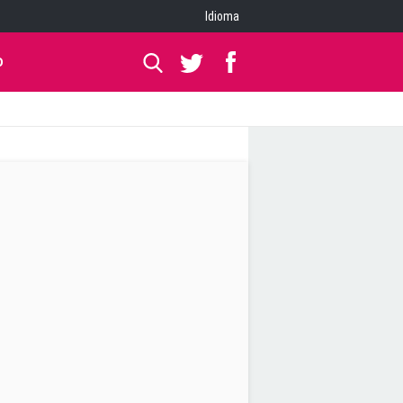
Idioma
O