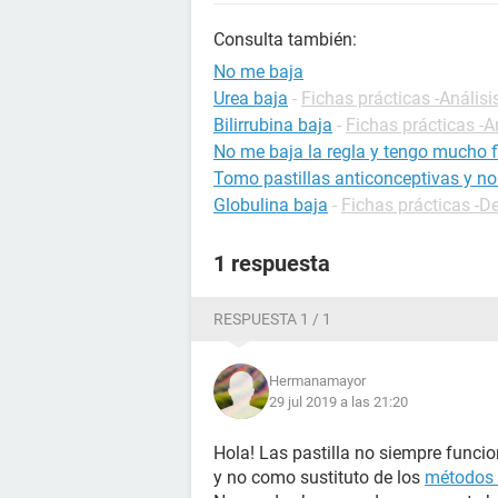
Consulta también:
No me baja
Urea baja
-
Fichas prácticas -Análisi
Bilirrubina baja
-
Fichas prácticas -A
No me baja la regla y tengo mucho f
Tomo pastillas anticonceptivas y no
Globulina baja
-
Fichas prácticas -De
1 respuesta
RESPUESTA 1 / 1
Hermanamayor
29 jul 2019 a las 21:20
Hola! Las pastilla no siempre funci
y no como sustituto de los
métodos 