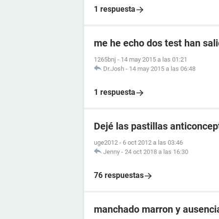
1 respuesta
me he echo dos test han sali
1265bnj
-
14 may 2015 a las 01:21
Dr.Josh
-
14 may 2015 a las 06:48
1 respuesta
Dejé las pastillas anticonce
uge2012
-
6 oct 2012 a las 03:46
Jenny
-
24 oct 2018 a las 16:30
76 respuestas
manchado marron y ausencia