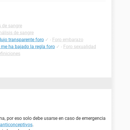
s de sangre
nálisis de sangre
lujo transparente foro
✓
-
Foro embarazo
 me ha bajado la regla foro
✓
-
Foro sexualidad
finiciones
ona, por eso solo debe usarse en caso de emergencia
anticonceptivos
.