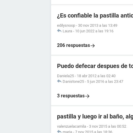
¿Es confiable la pastilla an
edilysnoop
-
30 nov 2013 a las 13:49
Laura
-
10 jun 2022 a las 19:16
206 respuestas
Puedo defecar despues de to
Daniela25
-
18 abr 2012 a las 02:40
Danistone25
-
5 jun 2016 a las 23:47
3 respuestas
pastilla y luego ir al baño, a
valenzuelacamila
-
3 nov 2015 a las 00:52
maria
-
7 nov 2015 a las 18:36