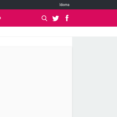
Idioma
O