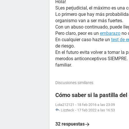
Hola!
Si,es perjudicial, el máximo es una
Lo primero que hay más probabilidad
organismo van a ser más fuertes.
Con un abuso continuado, puede lleg
Pero claro, peor es un
embarazo
no 
En cualquier caso hazte un
test de 
de riesgo.
En el futuro evita volver a tomar la p
merodos anticonceptivos SIEMPRE. P
familiar.
Discusiones similares
Cómo saber si la pastilla del
Lola212121
-
18 feb 2016 a las 23:09
Lizzteck
-
17 feb 2022 a las 16:53
32 respuestas