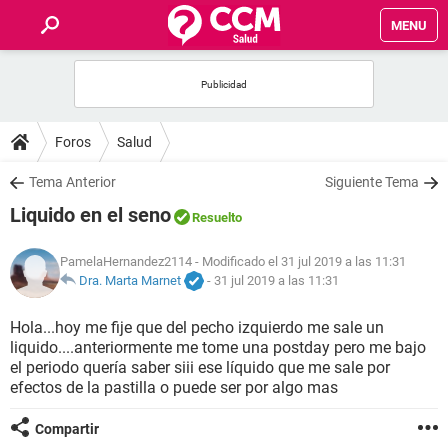
MENU
INICIO
FOROS
Foros
Salud
SALUD
Tema Anterior
Siguiente Tema
Liquido en el seno
Resuelto
FAMILIA
PamelaHernandez2114
- Modificado el 31 jul 2019 a las 11:31
NUTRICIÓN
Dra. Marta Marnet
-
31 jul 2019 a las 11:31
Hola...hoy me fije que del pecho izquierdo me sale un
BIENESTAR
liquido....anteriormente me tome una postday pero me bajo
el periodo quería saber siii ese líquido que me sale por
SEXUALIDAD
efectos de la pastilla o puede ser por algo mas
Compartir
GLOSARIO