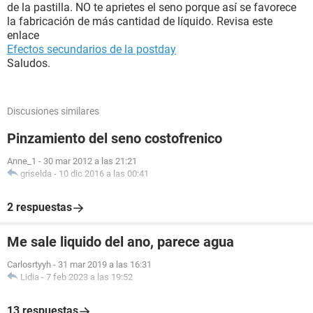
de la pastilla. NO te aprietes el seno porque así se favorece
la fabricación de más cantidad de líquido. Revisa este
enlace
Efectos secundarios de la postday
Saludos.
Discusiones similares
Pinzamiento del seno costofrenico
Anne_1
-
30 mar 2012 a las 21:21
griselda
-
10 dic 2016 a las 00:41
2 respuestas
Me sale liquido del ano, parece agua
Carlosrtyyh
-
31 mar 2019 a las 16:31
Lidia
-
7 feb 2023 a las 19:52
13 respuestas