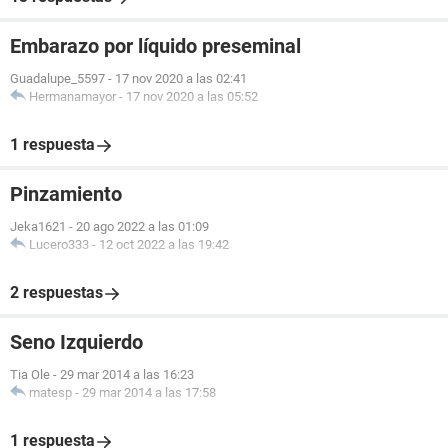
Embarazo por líquido preseminal
Guadalupe_5597
-
17 nov 2020 a las 02:41
Hermanamayor
-
17 nov 2020 a las 05:52
1 respuesta
Pinzamiento
Jeka1621
-
20 ago 2022 a las 01:09
Lucero333
-
12 oct 2022 a las 19:42
2 respuestas
Seno Izquierdo
Tia Ole
-
29 mar 2014 a las 16:23
matesp
-
29 mar 2014 a las 17:58
1 respuesta