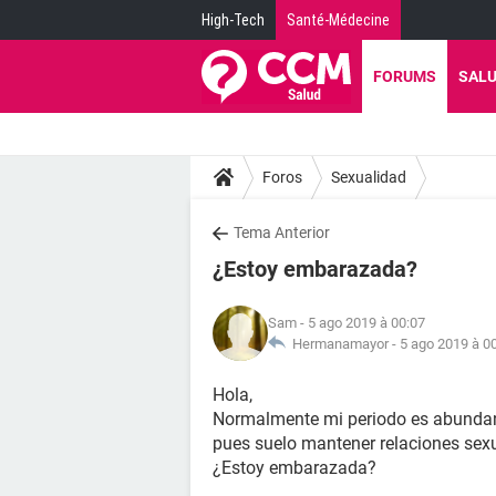
High-Tech
Santé-Médecine
FORUMS
SAL
Foros
Sexualidad
Tema Anterior
¿Estoy embarazada?
Sam
- 5 ago 2019 à 00:07
Hermanamayor -
5 ago 2019 à 0
Hola,
Normalmente mi periodo es abundante
pues suelo mantener relaciones sexu
¿Estoy embarazada?