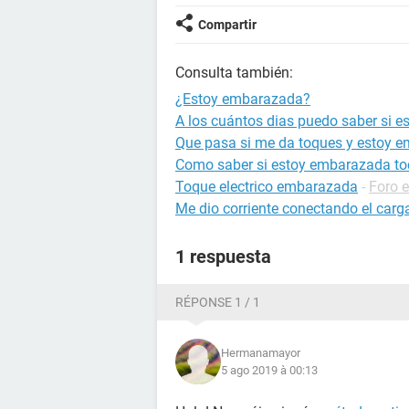
Compartir
Consulta también:
¿Estoy embarazada?
A los cuántos dias puedo saber si 
Que pasa si me da toques y estoy 
Como saber si estoy embarazada to
Toque electrico embarazada
-
Foro 
Me dio corriente conectando el carg
1 respuesta
RÉPONSE 1 / 1
Hermanamayor
5 ago 2019 à 00:13