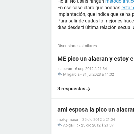
Hola! No usáis ningún
método antic
En ese caso claro que podrías
estar
implantación, que indica que se ha 
Para salir de dudas lo mejor es hac
días desde ti última relación sexual 
Discusiones similares
ME pico un alacran y estoy
lesperan
-
6 sep 2012 à 21:34
Miligarcia
-
31 jul 2023 à 11:02
3 respuestas
ami esposa la pico un alacr
melky moran
-
25 dic 2012 à 21:04
Abigail P.
-
25 dic 2012 à 21:37