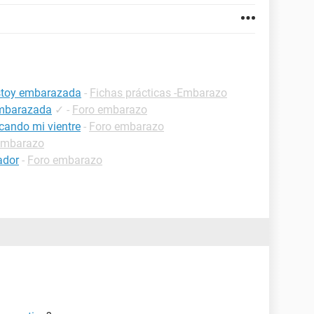
estoy embarazada
-
Fichas prácticas -Embarazo
embarazada
✓
-
Foro embarazo
cando mi vientre
-
Foro embarazo
embarazo
ador
-
Foro embarazo