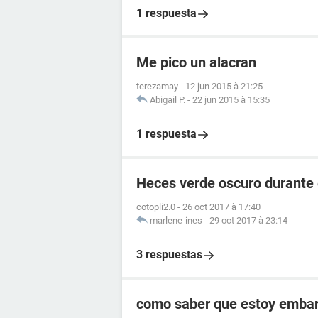
1 respuesta
Me pico un alacran
terezamay
-
12 jun 2015 à 21:25
Abigail P.
-
22 jun 2015 à 15:35
1 respuesta
Heces verde oscuro durante
cotopli2.0
-
26 oct 2017 à 17:40
marlene-ines
-
29 oct 2017 à 23:14
3 respuestas
como saber que estoy embara