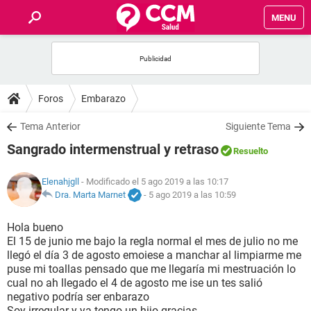
MENU
INICIO
FOROS
Foros
Embarazo
SALUD
Tema Anterior
Siguiente Tema
Sangrado intermenstrual y retraso
Resuelto
FAMILIA
Elenahjgll
- Modificado el 5 ago 2019 a las 10:17
NUTRICIÓN
Dra. Marta Marnet
-
5 ago 2019 a las 10:59
Hola bueno
BIENESTAR
El 15 de junio me bajo la regla normal el mes de julio no me
llegó el día 3 de agosto emoiese a manchar al limpiarme me
SEXUALIDAD
puse mi toallas pensado que me llegaría mi mestruación lo
cual no ah llegado el 4 de agosto me ise un tes salió
negativo podría ser enbarazo
GLOSARIO
Soy irregular y ya tengo un hijo gracias