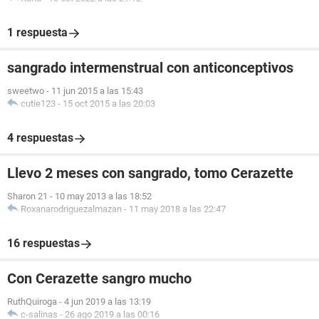
1 respuesta
sangrado intermenstrual con anticonceptivos
sweetwo
-
11 jun 2015 a las 15:43
cutie123
-
15 oct 2015 a las 20:03
4 respuestas
Llevo 2 meses con sangrado, tomo Cerazette
Sharon 21
-
10 may 2013 a las 18:52
Roxanarodriguezalmazan
-
11 may 2018 a las 22:47
16 respuestas
Con Cerazette sangro mucho
RuthQuiroga
-
4 jun 2019 a las 13:19
c-salinas
-
26 ago 2019 a las 00:16