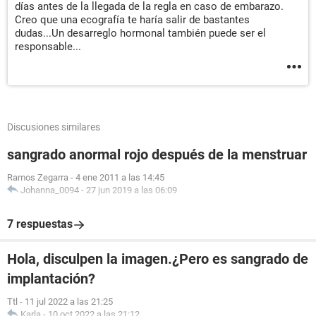
días antes de la llegada de la regla en caso de embarazo.
Creo que una ecografía te haría salir de bastantes
dudas...Un desarreglo hormonal también puede ser el
responsable...
Discusiones similares
sangrado anormal rojo después de la menstruar
Ramos Zegarra
-
4 ene 2011 a las 14:45
Johanna_0094
-
27 jun 2019 a las 06:09
7 respuestas
Hola, disculpen la imagen.¿Pero es sangrado de
implantación?
Ttl
-
11 jul 2022 a las 21:25
Karla
-
10 oct 2022 a las 21:12