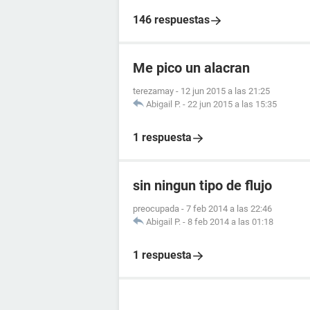
146 respuestas
Me pico un alacran
terezamay
-
12 jun 2015 a las 21:25
Abigail P.
-
22 jun 2015 a las 15:35
1 respuesta
sin ningun tipo de flujo
preocupada
-
7 feb 2014 a las 22:46
Abigail P.
-
8 feb 2014 a las 01:18
1 respuesta