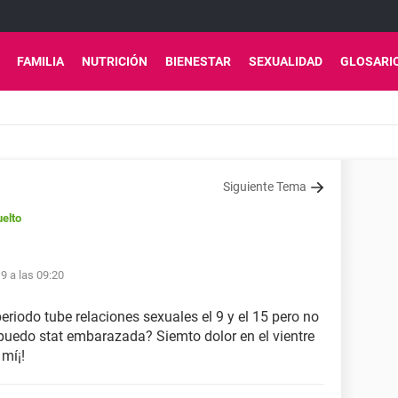
FAMILIA
NUTRICIÓN
BIENESTAR
SEXUALIDAD
GLOSARI
Siguiente Tema
elto
9 a las 09:20
eriodo tube relaciones sexuales el 9 y el 15 pero no
puedo stat embarazada? Siemto dolor en el vientre
mí¡!