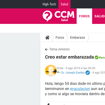
High-Tech
Salud
FOROS
SALUD
Foros
Embarazo
Tema Anterior
Creo estar embarazada
Resu
Enita
- 9 ago 2019 a las 00:35
Dr. Joseph Exebio
-
9 ago 201
Hola, tengo 54 dias dsde mi ultimo p
termimaron en
eyaculacion
aun así 
y como si algo se moviera dentro de 