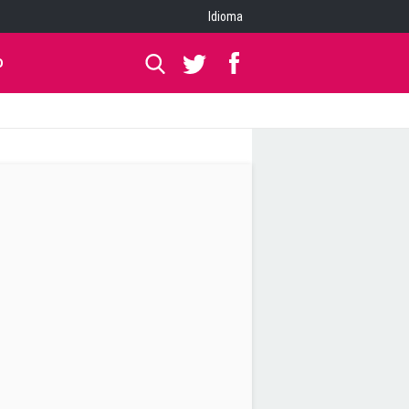
Idioma
O