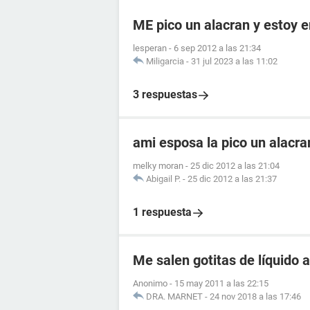
ME pico un alacran y estoy
lesperan
-
6 sep 2012 a las 21:34
Miligarcia
-
31 jul 2023 a las 11:02
3 respuestas
ami esposa la pico un alacr
melky moran
-
25 dic 2012 a las 21:04
Abigail P.
-
25 dic 2012 a las 21:37
1 respuesta
Me salen gotitas de líquido a
Anonimo
-
15 may 2011 a las 22:15
DRA. MARNET
-
24 nov 2018 a las 17:46