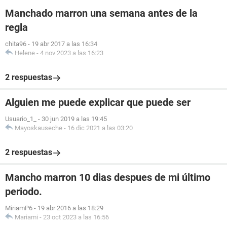
Manchado marron una semana antes de la
regla
chita96
-
19 abr 2017 a las 16:34
Helene
-
4 nov 2023 a las 16:23
2 respuestas
Alguien me puede explicar que puede ser
Usuario_1_
-
30 jun 2019 a las 19:45
Mayoskauseche
-
16 dic 2021 a las 03:20
2 respuestas
Mancho marron 10 dias despues de mi último
periodo.
MiriamP6
-
19 abr 2016 a las 18:29
Mariami
-
23 oct 2023 a las 16:56