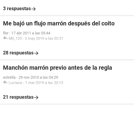
3 respuestas
Me bajó un flujo marrón después del coito
flor
-
17 abr 2011 a las 05:44
Mil_123
-
2 may 2019 a las 02:31
28 respuestas
Manchón marrón previo antes de la regla
estrella
-
29 nov 2010 a las 04:29
Luciana
-
1 mar 2019 a las 20:13
21 respuestas