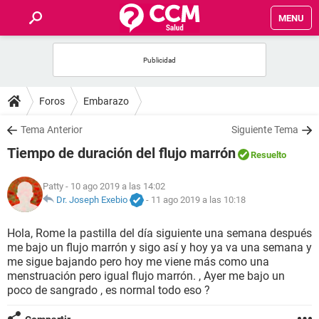
MENU
INICIO
FOROS
Foros
Embarazo
SALUD
Tema Anterior
Siguiente Tema
Tiempo de duración del flujo marrón
Resuelto
FAMILIA
Patty
- 10 ago 2019 a las 14:02
NUTRICIÓN
Dr. Joseph Exebio
-
11 ago 2019 a las 10:18
Hola, Rome la pastilla del día siguiente una semana después
BIENESTAR
me bajo un flujo marrón y sigo así y hoy ya va una semana y
me sigue bajando pero hoy me viene más como una
SEXUALIDAD
menstruación pero igual flujo marrón. , Ayer me bajo un
poco de sangrado , es normal todo eso ?
GLOSARIO