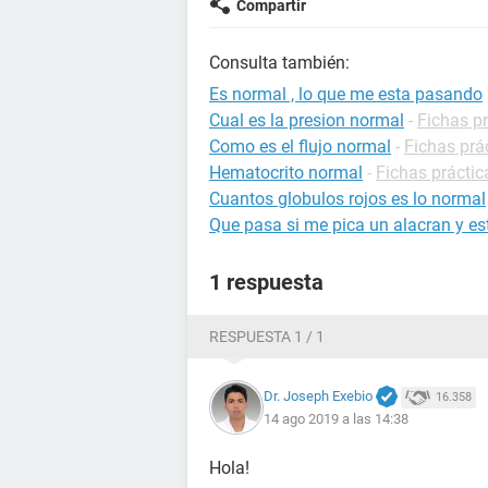
Compartir
Consulta también:
Es normal , lo que me esta pasando
Cual es la presion normal
-
Fichas pr
Como es el flujo normal
-
Fichas prá
Hematocrito normal
-
Fichas práctic
Cuantos globulos rojos es lo normal
Que pasa si me pica un alacran y 
1 respuesta
RESPUESTA 1 / 1
Dr. Joseph Exebio
16.358
14 ago 2019 a las 14:38
Hola!