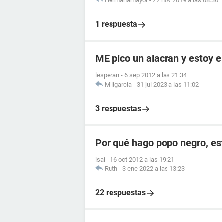
Hermanamayor
-
22 nov 2019 a las 08:36
1 respuesta
ME pico un alacran y estoy
lesperan
-
6 sep 2012 a las 21:34
Miligarcia
-
31 jul 2023 a las 11:02
3 respuestas
Por qué hago popo negro, e
isai
-
16 oct 2012 a las 19:21
Ruth
-
3 ene 2022 a las 13:23
22 respuestas