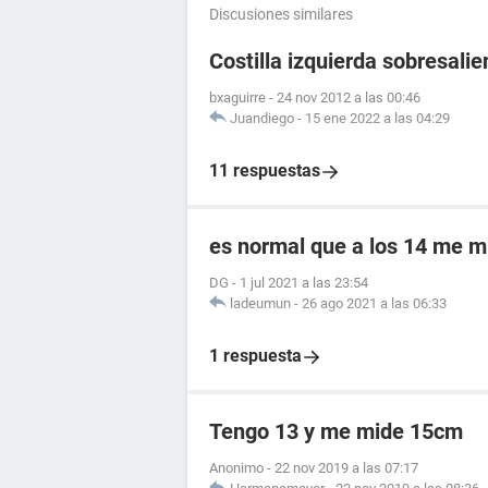
Discusiones similares
Costilla izquierda sobresalie
bxaguirre
-
24 nov 2012 a las 00:46
Juandiego
-
15 ene 2022 a las 04:29
11 respuestas
es normal que a los 14 me m
DG
-
1 jul 2021 a las 23:54
ladeumun
-
26 ago 2021 a las 06:33
1 respuesta
Tengo 13 y me mide 15cm
Anonimo
-
22 nov 2019 a las 07:17