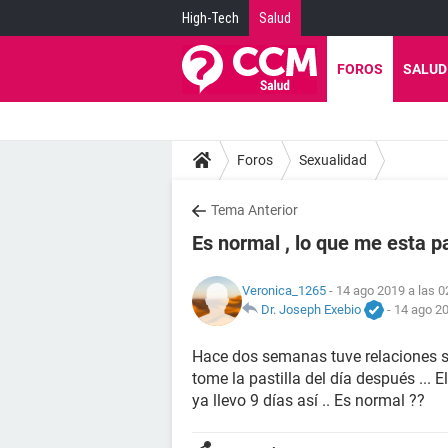
High-Tech
Salud
FOROS
SALUD
Foros
Sexualidad
Tema Anterior
Es normal , lo que me esta 
Veronica_1265
- 14 ago 2019 a las 0
Dr. Joseph Exebio
-
14 ago 20
Hace dos semanas tuve relaciones 
tome la pastilla del día después ... 
ya llevo 9 días así .. Es normal ??