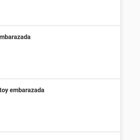
 embarazada
stoy embarazada