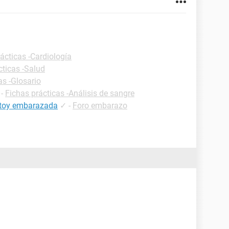
ácticas -Cardiología
cticas -Salud
as -Glosario
-
Fichas prácticas -Análisis de sangre
estoy embarazada
✓
-
Foro embarazo