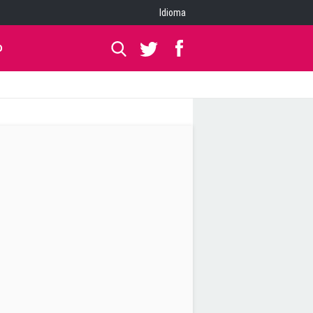
Idioma
O