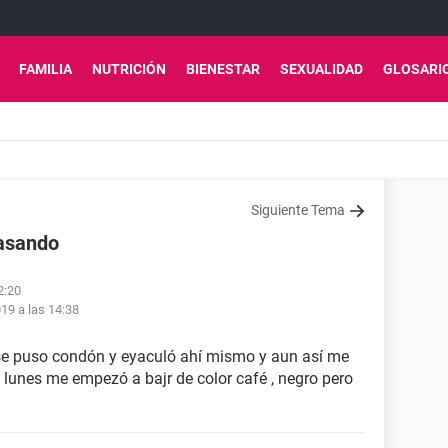
FAMILIA
NUTRICIÓN
BIENESTAR
SEXUALIDAD
GLOSARI
Siguiente Tema
pasando
2:20
19 a las 14:38
se puso condón y eyaculó ahí mismo y aun así me
El lunes me empezó a bajr de color café , negro pero