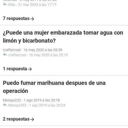
Elda
-
21 mar 2023 a las 17:17
7 respuestas
¿Puede una mujer embarazada tomar agua con
limón y bicarbonato?
craftercool
-
16 may 2020 a las 03:39
craftercool
-
16 may 2020 a las 20:10
1 respuesta
Puedo fumar marihuana despues de una
operación
Monqui232
-
1 ago 2019 a las 20:18
Monqui232
-
1 ago 2019 a las 20:24
2 respuestas