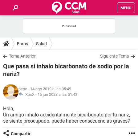
MENU
INICIO
FOROS
Foros
Salud
SALUD
Tema Anterior
Siguiente Tema
Que pasa si inhalo bicarbonato de sodio por la
FAMILIA
nariz?
NUTRICIÓN
pepe
- 14 ago 2019 a las 05:49
XpoX -
15 jun 2023 a las 01:43
BIENESTAR
Hola,
Un amigo inhalo accidentalmente bicarbonato por la nariz,
SEXUALIDAD
se siente preocupado, puede haber consecuencias graves?
GLOSARIO
Compartir