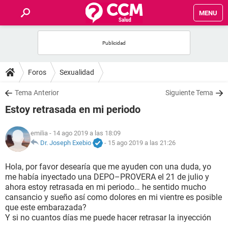
MENU
INICIO
FOROS
Foros
Sexualidad
SALUD
Tema Anterior
Siguiente Tema
Estoy retrasada en mi periodo
FAMILIA
emilia
- 14 ago 2019 a las 18:09
NUTRICIÓN
Dr. Joseph Exebio
-
15 ago 2019 a las 21:26
Hola, por favor desearía que me ayuden con una duda, yo
BIENESTAR
me había inyectado una DEPO–PROVERA el 21 de julio y
ahora estoy retrasada en mi periodo… he sentido mucho
SEXUALIDAD
cansancio y sueño así como dolores en mi vientre es posible
que este embarazada?
Y si no cuantos días me puede hacer retrasar la inyección
GLOSARIO