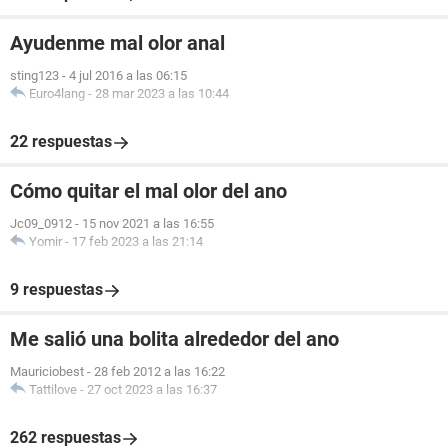
Ayudenme mal olor anal
sting123
-
4 jul 2016 a las 06:15
Euro4lang
-
28 mar 2023 a las 10:44
22 respuestas
Cómo quitar el mal olor del ano
Jc09_0912
-
15 nov 2021 a las 16:55
Yomir
-
17 feb 2023 a las 21:14
9 respuestas
Me salió una bolita alrededor del ano
Mauriciobest
-
28 feb 2012 a las 16:22
Tattilove
-
27 oct 2023 a las 16:37
262 respuestas