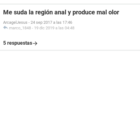
Me suda la región anal y produce mal olor
ArcagelJesus
-
24 sep 2017 a las 17:46
marco_1848
-
19 dic 2019 a las 04:48
5 respuestas