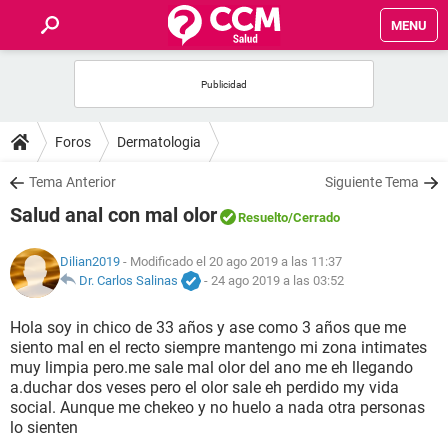
MENU
INICIO
FOROS
Foros
Dermatologia
SALUD
Tema Anterior
Siguiente Tema
Salud anal con mal olor
Resuelto
/Cerrado
FAMILIA
Dilian2019
- Modificado el 20 ago 2019 a las 11:37
NUTRICIÓN
Dr. Carlos Salinas
-
24 ago 2019 a las 03:52
Hola soy in chico de 33 años y ase como 3 años que me
BIENESTAR
siento mal en el recto siempre mantengo mi zona intimates
muy limpia pero.me sale mal olor del ano me eh llegando
SEXUALIDAD
a.duchar dos veses pero el olor sale eh perdido my vida
social. Aunque me chekeo y no huelo a nada otra personas
lo sienten
GLOSARIO