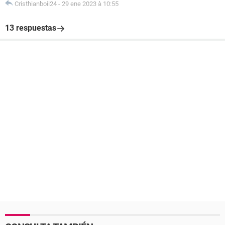
Cristhianboii24
-
29 ene 2023 à 10:55
13 respuestas