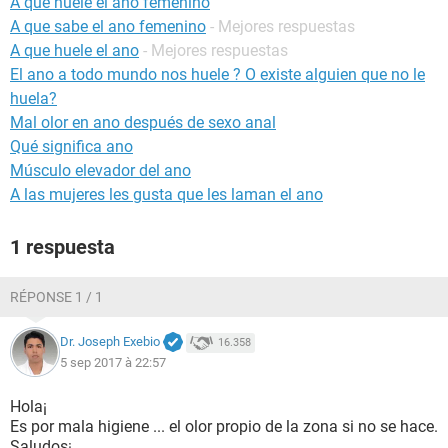
A que huele el ano femenino
A que sabe el ano femenino
- Mejores respuestas
A que huele el ano
- Mejores respuestas
El ano a todo mundo nos huele ? O existe alguien que no le
huela?
Mal olor en ano después de sexo anal
Qué significa ano
Músculo elevador del ano
A las mujeres les gusta que les laman el ano
1 respuesta
RÉPONSE 1 / 1
Dr. Joseph Exebio
16.358
5 sep 2017 à 22:57
Hola¡
Es por mala higiene ... el olor propio de la zona si no se hace.
Saludos¡