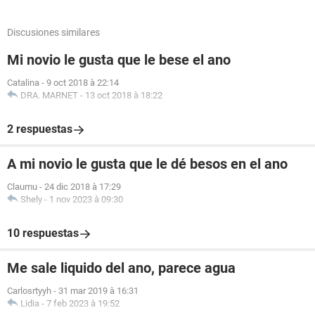
Discusiones similares
Mi novio le gusta que le bese el ano
Catalina
-
9 oct 2018 à 22:14
DRA. MARNET
-
13 oct 2018 à 18:22
2 respuestas
A mi novio le gusta que le dé besos en el ano
Claumu
-
24 dic 2018 à 17:29
Shely
-
1 nov 2023 à 09:30
10 respuestas
Me sale liquido del ano, parece agua
Carlosrtyyh
-
31 mar 2019 à 16:31
Lidia
-
7 feb 2023 à 19:52