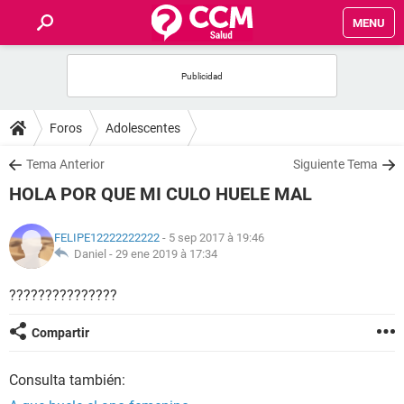
MENU
INICIO
FORUMS
Foros
Adolescentes
SALUD
Tema Anterior
Siguiente Tema
HOLA POR QUE MI CULO HUELE MAL
FAMILIA
FELIPE12222222222
- 5 sep 2017 à 19:46
NUTRICIÓN
Daniel -
29 ene 2019 à 17:34
???????????????
BIENESTAR
Compartir
SEXUALIDAD
Consulta también:
GLOSARIO