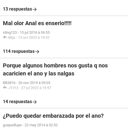
13 respuestas
Mal olor Anal es enserio!!!!!
sting123
-
15 jul 2016 à 06:55
Mija
-
13 oct 2023 à 19:32
114 respuestas
Porque algunos hombres nos gusta q nos
acaricien el ano y las nalgas
BB3816
-
26 nov 2019 à 09:03
J1212
-
27 jul 2022 à 19:57
14 respuestas
¿Puedo quedar embarazada por el ano?
guapadlupe
-
22 may 2014 à 02:52