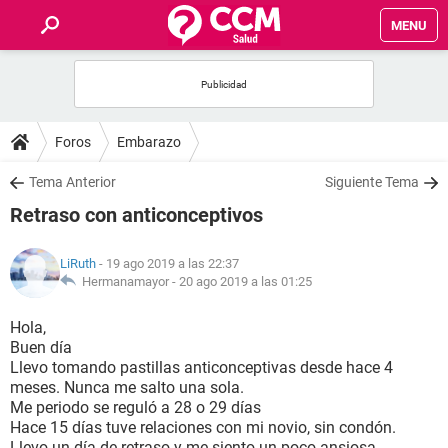
MENU
INICIO
FOROS
Foros
Embarazo
SALUD
Tema Anterior
Siguiente Tema
Retraso con anticonceptivos
FAMILIA
LiRuth
- 19 ago 2019 a las 22:37
NUTRICIÓN
Hermanamayor -
20 ago 2019 a las 01:25
Hola,
BIENESTAR
Buen día
Llevo tomando pastillas anticonceptivas desde hace 4
SEXUALIDAD
meses. Nunca me salto una sola.
Me periodo se reguló a 28 o 29 días
Hace 15 días tuve relaciones con mi novio, sin condón.
GLOSARIO
Llevo un día de retraso y me siento un poco ansiosa