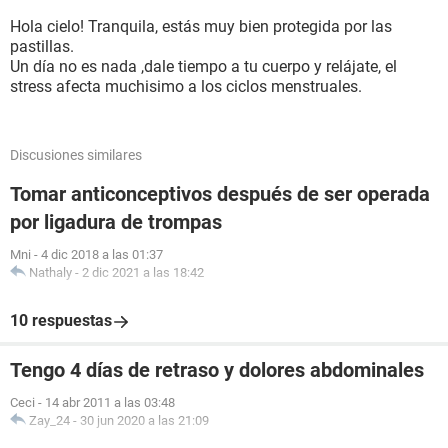
Hola cielo! Tranquila, estás muy bien protegida por las
pastillas.
Un día no es nada ,dale tiempo a tu cuerpo y relájate, el
stress afecta muchisimo a los ciclos menstruales.
Discusiones similares
Tomar anticonceptivos después de ser operada
por ligadura de trompas
Mni
-
4 dic 2018 a las 01:37
Nathaly
-
2 dic 2021 a las 18:42
10 respuestas
Tengo 4 días de retraso y dolores abdominales
Ceci
-
14 abr 2011 a las 03:48
Zay_24
-
30 jun 2020 a las 21:09