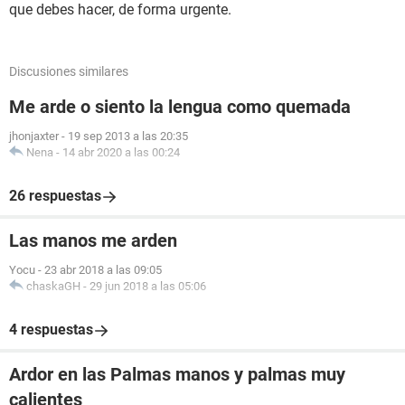
que debes hacer, de forma urgente.
Discusiones similares
Me arde o siento la lengua como quemada
jhonjaxter
-
19 sep 2013 a las 20:35
Nena
-
14 abr 2020 a las 00:24
26 respuestas
Las manos me arden
Yocu
-
23 abr 2018 a las 09:05
chaskaGH
-
29 jun 2018 a las 05:06
4 respuestas
Ardor en las Palmas manos y palmas muy
calientes