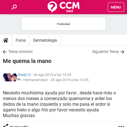
MENU
INICIO
FOROS
Foros
Dermatologia
SALUD
Tema Anterior
Siguiente Tema
Me quema la mano
FAMILIA
Jhady10
- 26 ago 2019 a las 14:29
NUTRICIÓN
Hermanamayor -
26 ago 2019 a las 14:35
Necesito muchísima ayuda por favor , desde hace más o
BIENESTAR
menos dos meses a comenzado quemarme y arder los
dedos de la mano izquierda y solo me pasa el ardor si
SEXUALIDAD
agarro hielo o algo frío por favor necesito ayuda
Muchas gracias
GLOSARIO