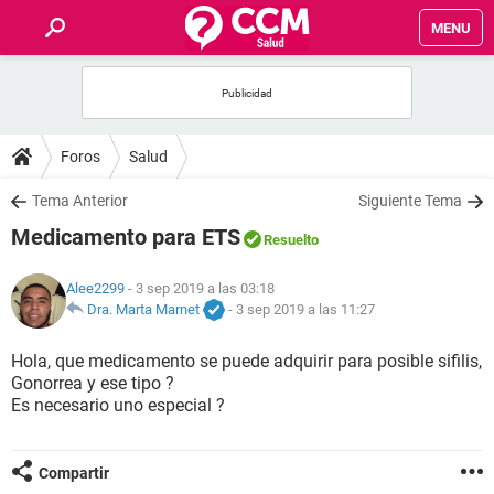
MENU
INICIO
FOROS
Foros
Salud
SALUD
Tema Anterior
Siguiente Tema
Medicamento para ETS
Resuelto
FAMILIA
Alee2299
- 3 sep 2019 a las 03:18
NUTRICIÓN
Dra. Marta Marnet
-
3 sep 2019 a las 11:27
Hola, que medicamento se puede adquirir para posible sifilis,
BIENESTAR
Gonorrea y ese tipo ?
Es necesario uno especial ?
SEXUALIDAD
Compartir
GLOSARIO