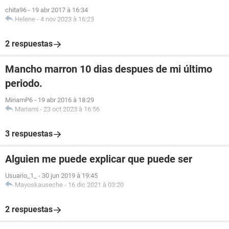
chita96
-
19 abr 2017 à 16:34
Helene
-
4 nov 2023 à 16:23
2 respuestas
Mancho marron 10 dias despues de mi último
periodo.
MiriamP6
-
19 abr 2016 à 18:29
Mariami
-
23 oct 2023 à 16:56
3 respuestas
Alguien me puede explicar que puede ser
Usuario_1_
-
30 jun 2019 à 19:45
Mayoskauseche
-
16 dic 2021 à 03:20
2 respuestas