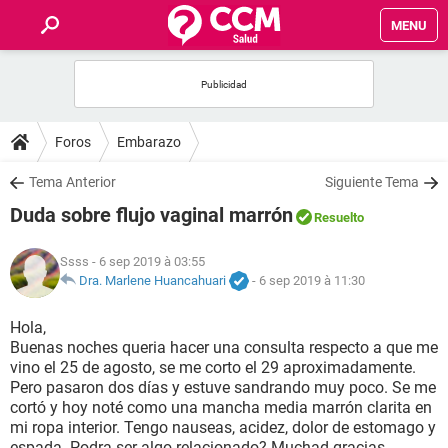
MENU
INICIO
FORUMS
Foros
Embarazo
SALUD
Tema Anterior
Siguiente Tema
Duda sobre flujo vaginal marrón
Resuelto
FAMILIA
Ssss
- 6 sep 2019 à 03:55
NUTRICIÓN
Dra. Marlene Huancahuari
-
6 sep 2019 à 11:30
Hola,
BIENESTAR
Buenas noches queria hacer una consulta respecto a que me
vino el 25 de agosto, se me corto el 29 aproximadamente.
SEXUALIDAD
Pero pasaron dos días y estuve sandrando muy poco. Se me
cortó y hoy noté como una mancha media marrón clarita en
mi ropa interior. Tengo nauseas, acidez, dolor de estomago y
GLOSARIO
espada. Podra ser algo relacionado? Muchad gracias