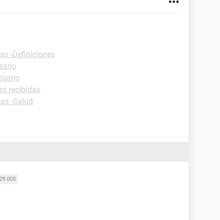
as -Definiciones
sario
osario
as recibidas
cas -Salud
29.005