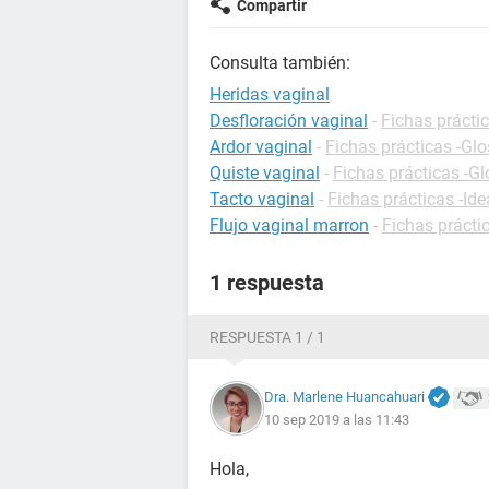
Compartir
Consulta también:
Heridas vaginal
Desfloración vaginal
-
Fichas práctic
Ardor vaginal
-
Fichas prácticas -Glo
Quiste vaginal
-
Fichas prácticas -Gl
Tacto vaginal
-
Fichas prácticas -Ide
Flujo vaginal marron
-
Fichas prácti
1 respuesta
RESPUESTA 1 / 1
Dra. Marlene Huancahuari
10 sep 2019 a las 11:43
Hola,