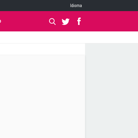
Idioma
O