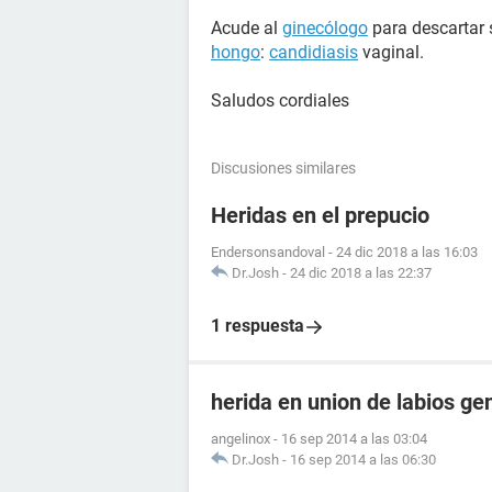
Acude al
ginecólogo
para descartar 
hongo
:
candidiasis
vaginal.
Saludos cordiales
Discusiones similares
Heridas en el prepucio
Endersonsandoval
-
24 dic 2018 a las 16:03
Dr.Josh
-
24 dic 2018 a las 22:37
1 respuesta
herida en union de labios ge
angelinox
-
16 sep 2014 a las 03:04
Dr.Josh
-
16 sep 2014 a las 06:30