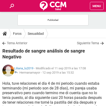
MENU
INICIO
FOROS
Foros
Sexualidad
SALUD
Tema Anterior
Siguiente Tema
Resultado de sangre análisis de sangre
FAMILIA
Negativo
NUTRICIÓN
Liliana_lu2019
- Modificado el 11 sep 2019 a las 17:08
Hermanamayor -
12 sep 2019 a las 15:32
BIENESTAR
Hola, tuve relaciones el día 4 de mí periodo cuando estaba
terminando (mí periodo son de 28 días), mí pareja usaba
SEXUALIDAD
preservativo pero cuando termino me di cuenta que no lo
tenía puesto, al día siguiente casi 20 horas pasada después
de tener relaciones me tomé la pastilla del día después y
GLOSARIO