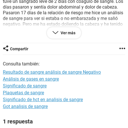
tuve un sangrado leve de 2 días con coágulo de sangre. Los
días pasaron y sentía dolor abdominal y dolor de cabeza.
Pasaron 17 días de la relación de riesgo me hice un análisis
de sangre para ver si estaba o no embarazada y me salió
negativo. Pero me ha estado doliendo la cabeza y he tenido
mareo casi todo el día de ayer y he sentido un poco de
Ver más
mareo no como ayer pero todavía tengo dolor de cabeza.
Faltan 3 días para que llegue mí periodo. Son síntomas de
embarazo aún que me dio resultado negativo? O son efectos
Compartir
de la pastilla? O son señales de que me está por venir??
Espero una respuesta favorable, estoy preocupada
Consulta también:
Resultado de sangre análisis de sangre Negativo
Análisis de gases en sangre
Significado de sangre
Plaquetas de sangre
Significado de hct en analisis de sangre
Got analisis de sangre
1 respuesta