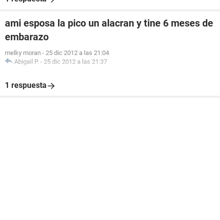
ami esposa la pico un alacran y tine 6 meses de
embarazo
melky moran
-
25 dic 2012 a las 21:04
Abigail P.
-
25 dic 2012 a las 21:37
1 respuesta