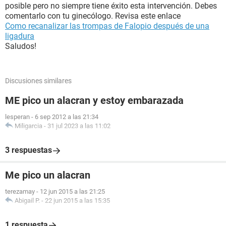
posible pero no siempre tiene éxito esta intervención. Debes
comentarlo con tu ginecólogo. Revisa este enlace
Como recanalizar las trompas de Falopio después de una
ligadura
Saludos!
Discusiones similares
ME pico un alacran y estoy embarazada
lesperan
-
6 sep 2012 a las 21:34
Miligarcia
-
31 jul 2023 a las 11:02
3 respuestas
Me pico un alacran
terezamay
-
12 jun 2015 a las 21:25
Abigail P.
-
22 jun 2015 a las 15:35
1 respuesta