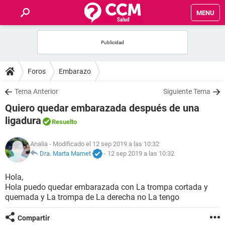
MENU
INICIO
FOROS
Foros
Embarazo
SALUD
Tema Anterior
Siguiente Tema
Quiero quedar embarazada después de una
FAMILIA
ligadura
Resuelto
NUTRICIÓN
Analia
- Modificado el 12 sep 2019 a las 10:32
Dra. Marta Marnet
-
12 sep 2019 a las 10:32
BIENESTAR
Hola,
Hola puedo quedar embarazada con La trompa cortada y
SEXUALIDAD
quemada y La trompa de La derecha no La tengo
GLOSARIO
Compartir