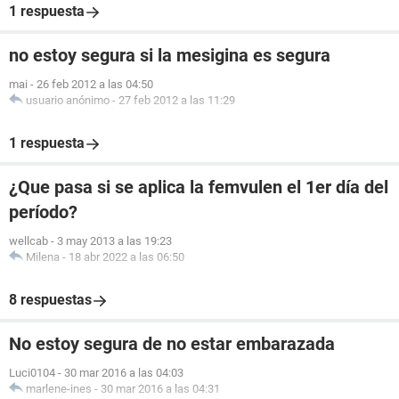
1 respuesta
no estoy segura si la mesigina es segura
mai
-
26 feb 2012 a las 04:50
usuario anónimo
-
27 feb 2012 a las 11:29
1 respuesta
¿Que pasa si se aplica la femvulen el 1er día del
período?
wellcab
-
3 may 2013 a las 19:23
Milena
-
18 abr 2022 a las 06:50
8 respuestas
No estoy segura de no estar embarazada
Luci0104
-
30 mar 2016 a las 04:03
marlene-ines
-
30 mar 2016 a las 04:31