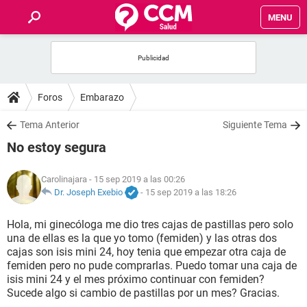
MENU
INICIO
FOROS
Foros
Embarazo
SALUD
Tema Anterior
Siguiente Tema
No estoy segura
FAMILIA
Carolinajara
- 15 sep 2019 a las 00:26
NUTRICIÓN
Dr. Joseph Exebio
-
15 sep 2019 a las 18:26
Hola, mi ginecóloga me dio tres cajas de pastillas pero solo
BIENESTAR
una de ellas es la que yo tomo (femiden) y las otras dos
cajas son isis mini 24, hoy tenia que empezar otra caja de
SEXUALIDAD
femiden pero no pude comprarlas. Puedo tomar una caja de
isis mini 24 y el mes próximo continuar con femiden?
Sucede algo si cambio de pastillas por un mes? Gracias.
GLOSARIO