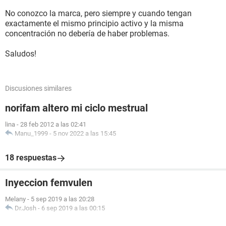
No conozco la marca, pero siempre y cuando tengan
exactamente el mismo principio activo y la misma
concentración no debería de haber problemas.
Saludos!
Discusiones similares
norifam altero mi ciclo mestrual
lina
-
28 feb 2012 a las 02:41
Manu_1999
-
5 nov 2022 a las 15:45
18 respuestas
Inyeccion femvulen
Melany
-
5 sep 2019 a las 20:28
Dr.Josh
-
6 sep 2019 a las 00:15