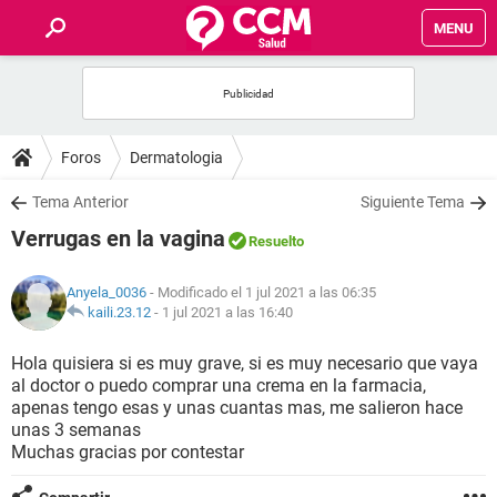
MENU
INICIO
FOROS
Foros
Dermatologia
SALUD
Tema Anterior
Siguiente Tema
Verrugas en la vagina
Resuelto
FAMILIA
Anyela_0036
- Modificado el 1 jul 2021 a las 06:35
NUTRICIÓN
kaili.23.12
-
1 jul 2021 a las 16:40
Hola quisiera si es muy grave, si es muy necesario que vaya
BIENESTAR
al doctor o puedo comprar una crema en la farmacia,
apenas tengo esas y unas cuantas mas, me salieron hace
SEXUALIDAD
unas 3 semanas
Muchas gracias por contestar
GLOSARIO