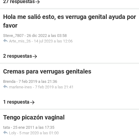
27 respuestas
Hola me salió esto, es verruga genital ayuda por
favor
Steve_7807
-
26 dic 2022 a las 03:58
Arte_mis_26
-
14 jul 2023 a las 12:06
2 respuestas
Cremas para verrugas genitales
Brenda
-
7 feb 2019 a las 21:36
marlene-ines
-
7 feb 2019 a las 21:41
1 respuesta
Tengo picazón vaginal
tata
-
25 ene 2011 a las 17:35
Loly
-
5 mar 2020 a las 01:00