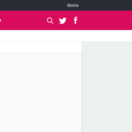
Idioma
O