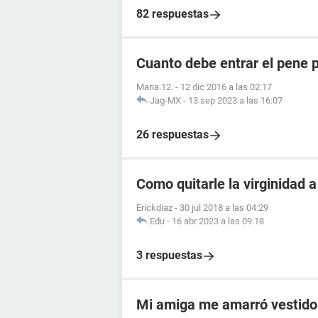
82 respuestas
Cuanto debe entrar el pene pa
Maria.12.
-
12 dic 2016 a las 02:17
Jag-MX
-
13 sep 2023 a las 16:07
26 respuestas
Como quitarle la virginidad a
Erickdiaz
-
30 jul 2018 a las 04:29
Edu
-
16 abr 2023 a las 09:18
3 respuestas
Mi amiga me amarró vestido