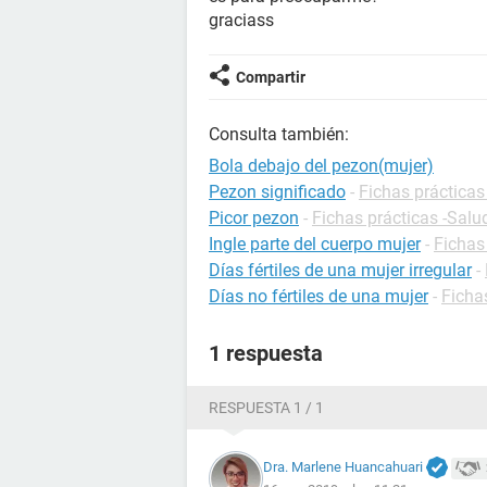
graciass
Compartir
Consulta también:
Bola debajo del pezon(mujer)
Pezon significado
-
Fichas prácticas
Picor pezon
-
Fichas prácticas -Salu
Ingle parte del cuerpo mujer
-
Fichas
Días fértiles de una mujer irregular
-
Días no fértiles de una mujer
-
Ficha
1 respuesta
RESPUESTA 1 / 1
Dra. Marlene Huancahuari