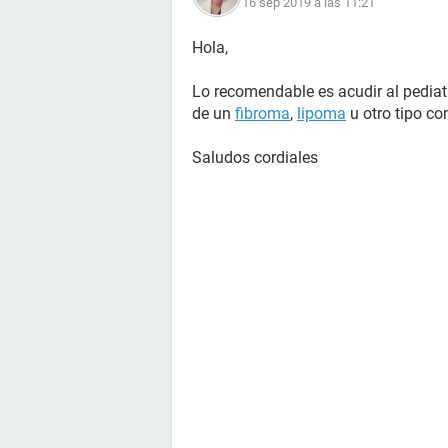
16 sep 2019 a las 11:21
Hola,
Lo recomendable es acudir al pediatr
de un
fibroma
,
lipoma
u otro tipo co
Saludos cordiales