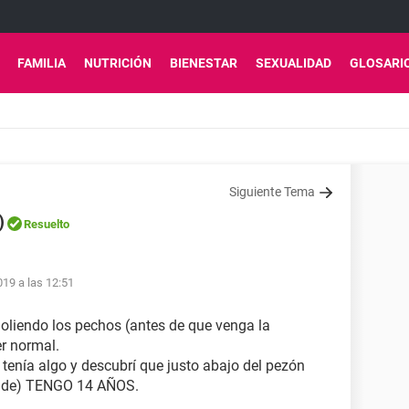
FAMILIA
NUTRICIÓN
BIENESTAR
SEXUALIDAD
GLOSARI
Siguiente Tema
)
Resuelto
019 a las 12:51
oliendo los pechos (antes de que venga la
er normal.
i tenía algo y descubrí que justo abajo del pezón
rande) TENGO 14 AÑOS.