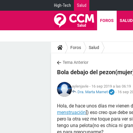
High-Tech
Salud
FOROS
SALUD
Foros
Salud
Tema Anterior
Bola debajo del pezon(mujer
aylenjavle
- 16 sep 2019 a las 06:19
Dra. Marta Marnet
-
16 sep 2
Hola, de hace unos días me vienen d
menstruación
]) eso creo que debe s
pero la otra vez me toque para ver s
tengo una pelota(no es chica ni g
es para preocuparme?