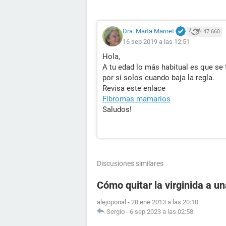
Dra. Marta Marnet
47.660
16 sep 2019 a las 12:51
Hola,
A tu edad lo más habitual es que s
por sí solos cuando baja la regla.
Revisa este enlace
Fibromas mamarios
Saludos!
Discusiones similares
Cómo quitar la virginida a u
alejoponal
-
20 ene 2013 a las 20:10
Sergio
-
6 sep 2023 a las 02:58