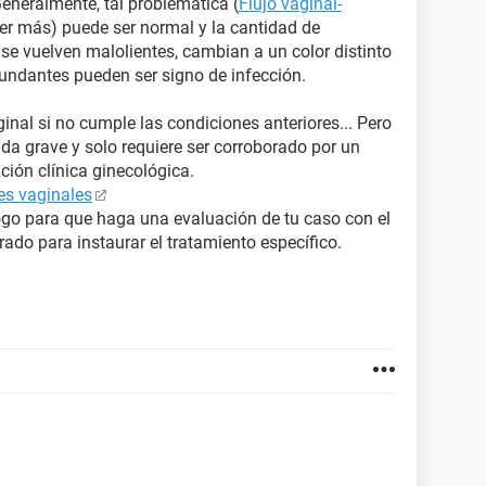
Generalmente, tal problemática (
Flujo vaginal-
eer más) puede ser normal y la cantidad de
i se vuelven malolientes, cambian a un color distinto
undantes pueden ser signo de infección.
ginal si no cumple las condiciones anteriores... Pero
a grave y solo requiere ser corroborado por un
ción clínica ginecológica.
es vaginales
ogo para que haga una evaluación de tu caso con el
crado para instaurar el tratamiento específico.