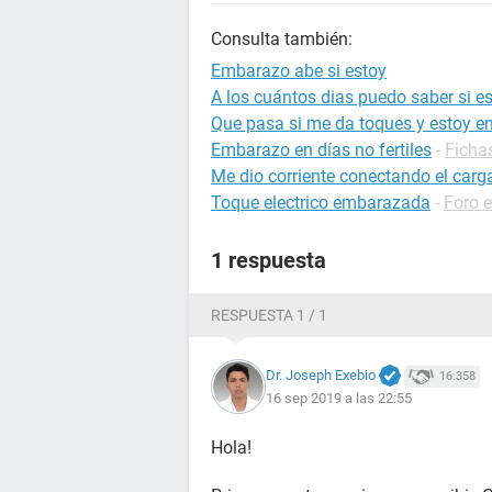
Consulta también:
Embarazo abe si estoy
A los cuántos dias puedo saber si 
Que pasa si me da toques y estoy 
Embarazo en días no fertiles
-
Ficha
Me dio corriente conectando el carg
Toque electrico embarazada
-
Foro 
1 respuesta
RESPUESTA 1 / 1
Dr. Joseph Exebio
16.358
16 sep 2019 a las 22:55
Hola!