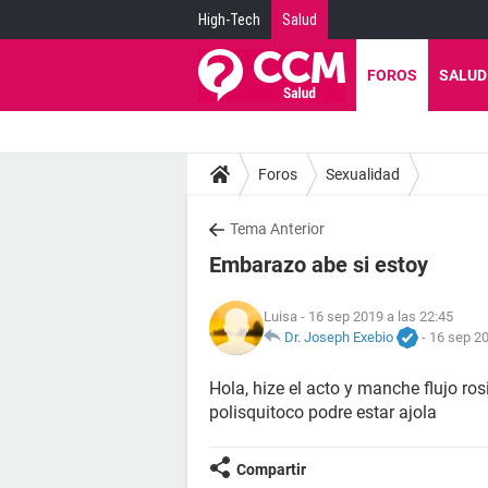
High-Tech
Salud
FOROS
SALUD
Foros
Sexualidad
Tema Anterior
Embarazo abe si estoy
Luisa
- 16 sep 2019 a las 22:45
Dr. Joseph Exebio
-
16 sep 20
Hola, hize el acto y manche flujo ros
polisquitoco podre estar ajola
Compartir