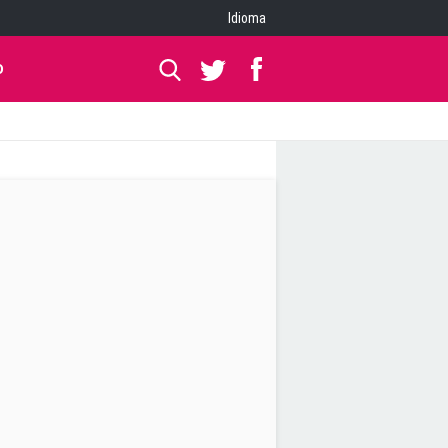
Idioma
O