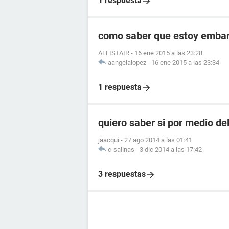
1 respuesta
como saber que estoy embara
ALLISTAIR
-
16 ene 2015 a las 23:28
aangelalopez
-
16 ene 2015 a las 23:34
1 respuesta
quiero saber si por medio de
jaacqui
-
27 ago 2014 a las 01:41
c-salinas
-
3 dic 2014 a las 17:42
3 respuestas