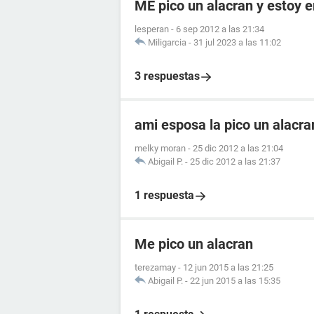
ME pico un alacran y estoy
lesperan
-
6 sep 2012 a las 21:34
Miligarcia
-
31 jul 2023 a las 11:02
3 respuestas
ami esposa la pico un alacr
melky moran
-
25 dic 2012 a las 21:04
Abigail P.
-
25 dic 2012 a las 21:37
1 respuesta
Me pico un alacran
terezamay
-
12 jun 2015 a las 21:25
Abigail P.
-
22 jun 2015 a las 15:35