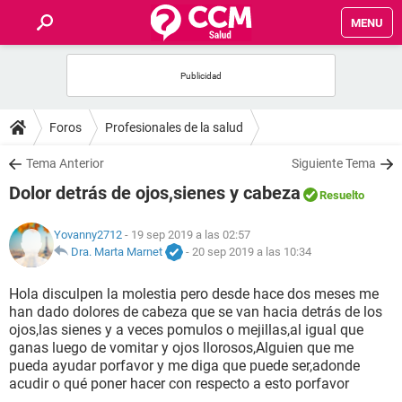
MENU
INICIO
FOROS
Foros
Profesionales de la salud
SALUD
Tema Anterior
Siguiente Tema
Dolor detrás de ojos,sienes y cabeza
Resuelto
FAMILIA
Yovanny2712
- 19 sep 2019 a las 02:57
NUTRICIÓN
Dra. Marta Marnet
-
20 sep 2019 a las 10:34
Hola disculpen la molestia pero desde hace dos meses me
BIENESTAR
han dado dolores de cabeza que se van hacia detrás de los
ojos,las sienes y a veces pomulos o mejillas,al igual que
SEXUALIDAD
ganas luego de vomitar y ojos llorosos,Alguien que me
pueda ayudar porfavor y me diga que puede ser,adonde
acudir o qué poner hacer con respecto a esto porfavor
GLOSARIO