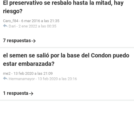
El preservativo se resbalo hasta la mitad, hay
riesgo?
Caro_f84
-
6 mar 2016 a las 21:35
Dari
-
2 ene 2022 a las 00:35
7 respuestas
el semen se salió por la base del Condon puedo
estar embarazada?
me2
-
13 feb 2020 a las 21:09
Hermanamayor
-
13 feb 2020 a las 23:16
1 respuesta