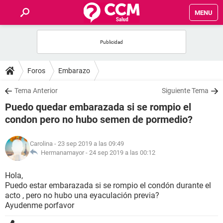
MENU
INICIO
FOROS
Foros
Embarazo
SALUD
Tema Anterior
Siguiente Tema
Puedo quedar embarazada si se rompio el
FAMILIA
condon pero no hubo semen de pormedio?
NUTRICIÓN
Carolina
- 23 sep 2019 a las 09:49
Hermanamayor -
24 sep 2019 a las 00:12
BIENESTAR
Hola,
Puedo estar embarazada si se rompio el condón durante el
SEXUALIDAD
acto , pero no hubo una eyaculación previa?
Ayudenme porfavor
GLOSARIO