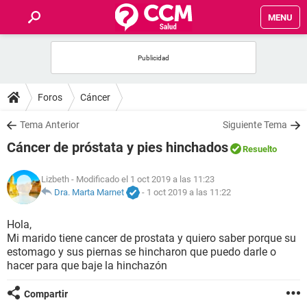
MENU
INICIO
FOROS
Foros
Cáncer
SALUD
Tema Anterior
Siguiente Tema
Cáncer de próstata y pies hinchados
Resuelto
FAMILIA
Lizbeth
- Modificado el 1 oct 2019 a las 11:23
NUTRICIÓN
Dra. Marta Marnet
-
1 oct 2019 a las 11:22
Hola,
BIENESTAR
Mi marido tiene cancer de prostata y quiero saber porque su
estomago y sus piernas se hincharon que puedo darle o
SEXUALIDAD
hacer para que baje la hinchazón
Compartir
GLOSARIO