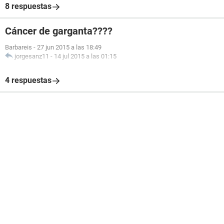
8 respuestas
Cáncer de garganta????
Barbareis
-
27 jun 2015 a las 18:49
jorgesanz11
-
14 jul 2015 a las 01:15
4 respuestas