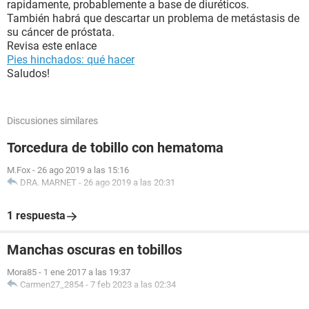
rapidamente, probablemente a base de diuréticos.
También habrá que descartar un problema de metástasis de
su cáncer de próstata.
Revisa este enlace
Pies hinchados: qué hacer
Saludos!
Discusiones similares
Torcedura de tobillo con hematoma
M.Fox
-
26 ago 2019 a las 15:16
DRA. MARNET
-
26 ago 2019 a las 20:31
1 respuesta
Manchas oscuras en tobillos
Mora85
-
1 ene 2017 a las 19:37
Carmen27_2854
-
7 feb 2023 a las 02:34