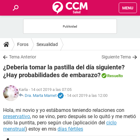
MENU
INICIO
FOROS
Foros
Sexualidad
SALUD
Tema Anterior
Siguiente Tema
¿Deberia tomar la pastilla del día siguiente?
FAMILIA
¿Hay probabilidades de embarazo?
Resuelto
NUTRICIÓN
Karla
- 14 oct 2019 a las 07:05
Dra. Marta Marnet
-
14 oct 2019 a las 12:00
BIENESTAR
Hola, mi novio y yo estábamos teniendo relaciones con
preservativo
, no se vino, pero después se lo quitó y me metió
SEXUALIDAD
sólo la puntita, pero según clue (aplicación del
ciclo
menstrual
) estoy en mis
días fértiles
GLOSARIO