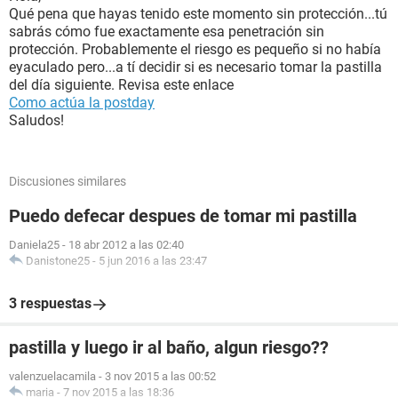
Qué pena que hayas tenido este momento sin protección...tú
sabrás cómo fue exactamente esa penetración sin
protección. Probablemente el riesgo es pequeño si no había
eyaculado pero...a tí decidir si es necesario tomar la pastilla
del día siguiente. Revisa este enlace
Como actúa la postday
Saludos!
Discusiones similares
Puedo defecar despues de tomar mi pastilla
Daniela25
-
18 abr 2012 a las 02:40
Danistone25
-
5 jun 2016 a las 23:47
3 respuestas
pastilla y luego ir al baño, algun riesgo??
valenzuelacamila
-
3 nov 2015 a las 00:52
maria
-
7 nov 2015 a las 18:36