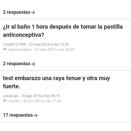
2 respuestas
¿Ir al baño 1 hora después de tomar la pastilla
anticonceptiva?
Liza28121999
-
22 may 2016 a las 12:33
AguilarAndrea
-
23 may 2016 a las 06:42
2 respuestas
test embarazo una raya tenue y otra muy
fuerte.
LocaLupi
-
16 ago 2016 a las 05:15
Sandra
-
20 oct 2023 a las 17:43
17 respuestas