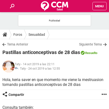
MENU
INICIO
FOROS
Foros
Sexualidad
SALUD
Tema Anterior
Siguiente Tema
Pastillas anticonceptivas de 28 dias
Resuelto
FAMILIA
Taty
- 14 oct 2019 a las 22:11
NUTRICIÓN
Taty -
24 oct 2019 a las 12:55
Hola, keria saver en que momento me viene la mestruasion
BIENESTAR
tomando pastillas anticonceptivas de 28 dias
SEXUALIDAD
Compartir
GLOSARIO
Consulta también: