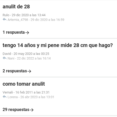
anulit de 28
Rulo
-
29 dic 2020 a las 13:44
Artemia_4798
-
29 dic 2020 a las 16:59
1 respuesta
tengo 14 años y mi pene mide 28 cm que hago?
David
-
20 may 2020 a las 00:25
Nani
-
22 dic 2022 a las 16:14
2 respuestas
como tomar anulit
Vemali
-
16 feb 2011 a las 21:31
Lorena
-
26 abr 2023 a las 13:01
29 respuestas