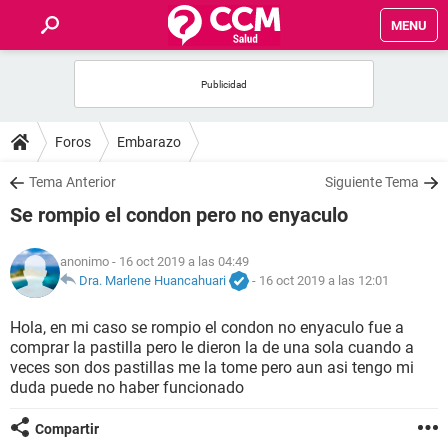
MENU
INICIO
FOROS
Foros
Embarazo
SALUD
Tema Anterior
Siguiente Tema
Se rompio el condon pero no enyaculo
FAMILIA
anonimo
- 16 oct 2019 a las 04:49
NUTRICIÓN
Dra. Marlene Huancahuari
-
16 oct 2019 a las 12:01
Hola, en mi caso se rompio el condon no enyaculo fue a
BIENESTAR
comprar la pastilla pero le dieron la de una sola cuando a
veces son dos pastillas me la tome pero aun asi tengo mi
SEXUALIDAD
duda puede no haber funcionado
Compartir
GLOSARIO