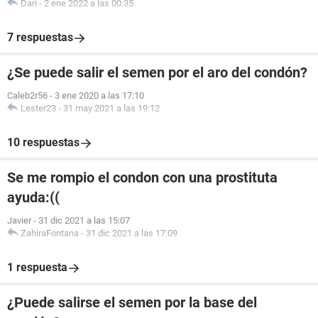
Dari
-
2 ene 2022 a las 00:35
7 respuestas
¿Se puede salir el semen por el aro del condón?
Caleb2r56
-
3 ene 2020 a las 17:10
Lester23
-
31 may 2021 a las 19:12
10 respuestas
Se me rompio el condon con una prostituta
ayuda:((
Javier
-
31 dic 2021 a las 15:07
ZahiraFontana
-
31 dic 2021 a las 17:09
1 respuesta
¿Puede salirse el semen por la base del