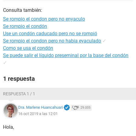
Consulta también:
Se rompio el condon pero no enyaculo
Se rompio el condón
Use un condón caducado pero no se rompió
Se rompio el condon pero no habia eyaculado
✓
Como se usa el condón
Se puede salir el líquido preseminal por la base del condón
✓
1 respuesta
RESPUESTA 1 / 1
Dra. Marlene Huancahuari
29.005
16 oct 2019 a las 12:01
Hola,