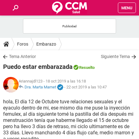
MENU
INICIO
FOROS
Foros
Embarazo
SALUD
Tema Anterior
Siguiente Tema
Puedo estar embarazada
Resuelto
FAMILIA
Ariannajdl123
- 18 oct 2019 a las 16:18
NUTRICIÓN
Dra. Marta Marnet
-
22 oct 2019 a las 10:47
hola, El día 12 de Octubre tuve relaciones sexuales y el
BIENESTAR
eyaculo dentro de mi, ese mismo dia me puse la inyección
femulex, al día siguiente tomé la pastilla del día después mi
SEXUALIDAD
menstruación tenía que haberme llegado el 15 de octubre
pero ha llevo 3 días de retraso, mi ciclo ultimamente es de
33 días. Llevo manchando 4 días flujo cafe, medio marron y
GLOSARIO
a veces rosadito.