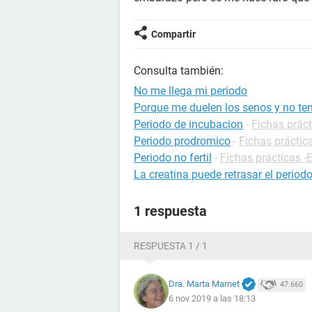
Compartir
Consulta también:
No me llega mi periodo
Porque me duelen los senos y no ten
Periodo de incubacion
-
Fichas práct
Periodo prodromico
-
Fichas práctic
Periodo no fertil
-
Fichas prácticas 
La creatina puede retrasar el period
1 respuesta
RESPUESTA 1 / 1
Dra. Marta Marnet
47.660
6 nov 2019 a las 18:13