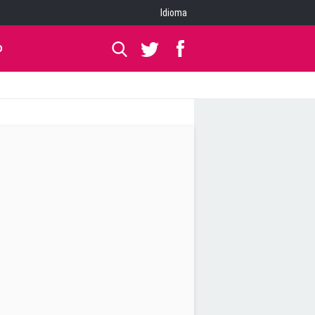
Idioma
O