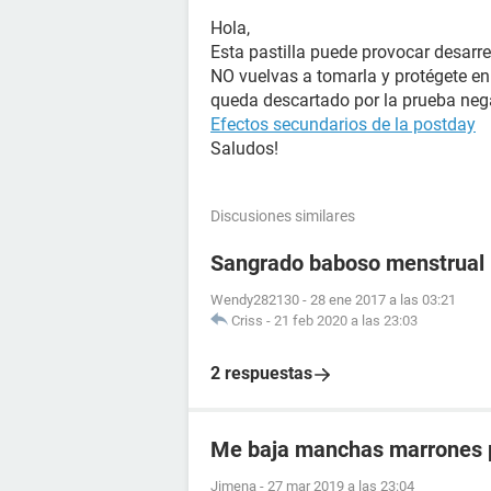
Hola,
Esta pastilla puede provocar desarr
NO vuelvas a tomarla y protégete en
queda descartado por la prueba nega
Efectos secundarios de la postday
Saludos!
Discusiones similares
Sangrado baboso menstrual
Wendy282130
-
28 ene 2017 a las 03:21
Criss
-
21 feb 2020 a las 23:03
2 respuestas
Me baja manchas marrones p
Jimena
-
27 mar 2019 a las 23:04