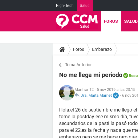
High-Tech
Salud
FOROS
SALUD
Foros
Embarazo
Tema Anterior
No me llega mi periodo
Resu
Manfran12
- 5 nov 2019 a las 23:15
Dra. Marta Marnet
-
6 nov 201
Hola,el 26 de septiembre me llego el
tome la postday ese mismo día, tuve
secundarios de la pastilla pasó todo
para el 22,es la fecha y nada que m
embarazo pero se me hace raro que