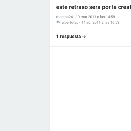
este retraso sera por la crea
morena24
-
19 mar 2011 a las 14:58
alberto-sp
-
14 abr 2011 a las 16:53
1 respuesta