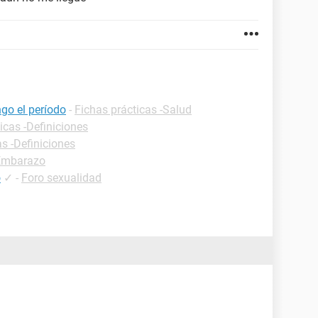
go el período
-
Fichas prácticas -Salud
icas -Definiciones
as -Definiciones
-Embarazo
o
✓
-
Foro sexualidad