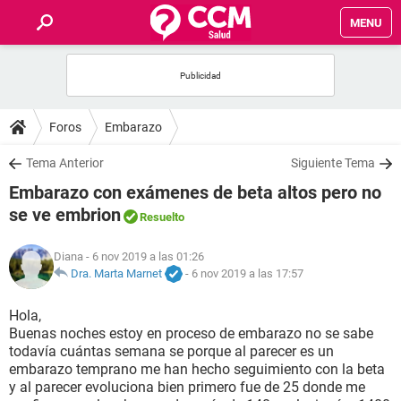
MENU
INICIO
FOROS
Foros
Embarazo
SALUD
Tema Anterior
Siguiente Tema
Embarazo con exámenes de beta altos pero no
FAMILIA
se ve embrion
Resuelto
NUTRICIÓN
Diana
- 6 nov 2019 a las 01:26
Dra. Marta Marnet
-
6 nov 2019 a las 17:57
BIENESTAR
Hola,
Buenas noches estoy en proceso de embarazo no se sabe
SEXUALIDAD
todavía cuántas semana se porque al parecer es un
embarazo temprano me han hecho seguimiento con la beta
y al parecer evoluciona bien primero fue de 25 donde me
GLOSARIO