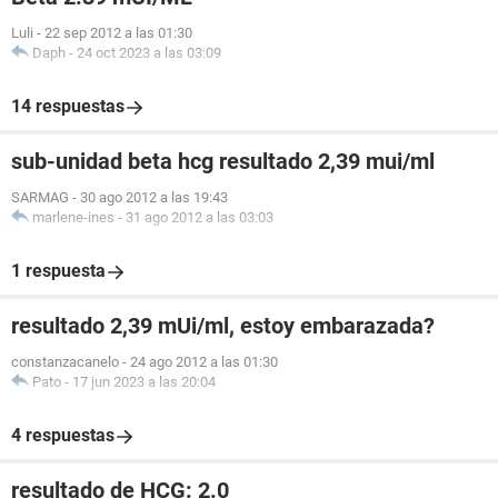
Luli
-
22 sep 2012 a las 01:30
Daph
-
24 oct 2023 a las 03:09
14 respuestas
sub-unidad beta hcg resultado 2,39 mui/ml
SARMAG
-
30 ago 2012 a las 19:43
marlene-ines
-
31 ago 2012 a las 03:03
1 respuesta
resultado 2,39 mUi/ml, estoy embarazada?
constanzacanelo
-
24 ago 2012 a las 01:30
Pato
-
17 jun 2023 a las 20:04
4 respuestas
resultado de HCG: 2.0