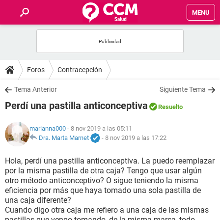
MENU
INICIO
FOROS
Foros
Contracepción
SALUD
Tema Anterior
Siguiente Tema
Perdí una pastilla anticonceptiva
Resuelto
FAMILIA
marianna000
- 8 nov 2019 a las 05:11
NUTRICIÓN
Dra. Marta Marnet
-
8 nov 2019 a las 17:22
Hola, perdí una pastilla anticonceptiva. La puedo reemplazar
BIENESTAR
por la misma pastilla de otra caja? Tengo que usar algún
otro método anticonceptivo? O sigue teniendo la misma
SEXUALIDAD
eficiencia por más que haya tomado una sola pastilla de
una caja diferente?
Cuando digo otra caja me refiero a una caja de las mismas
GLOSARIO
pastillas que vengo tomando, de la misma marca, todo