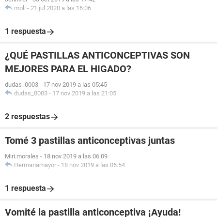
moli
-
21 jul 2020 a las 16:06
1 respuesta
¿QUÉ PASTILLAS ANTICONCEPTIVAS SON
MEJORES PARA EL HIGADO?
dudas_0003
-
17 nov 2019 a las 05:45
dudas_0003
-
17 nov 2019 a las 21:05
2 respuestas
Tomé 3 pastillas anticonceptivas juntas
Miri.morales
-
18 nov 2019 a las 06:09
Hermanamayor
-
18 nov 2019 a las 06:54
1 respuesta
Vomité la pastilla anticonceptiva ¡Ayuda!