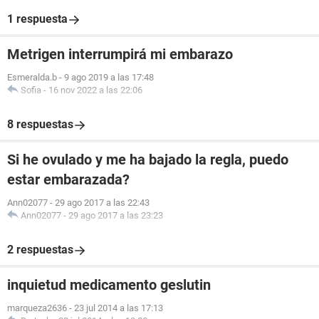
1 respuesta
Metrigen interrumpirá mi embarazo
Esmeralda.b
-
9 ago 2019 a las 17:48
Sofia
-
16 nov 2022 a las 22:06
8 respuestas
Si he ovulado y me ha bajado la regla, puedo
estar embarazada?
Ann02077
-
29 ago 2017 a las 22:43
Ann02077
-
29 ago 2017 a las 23:23
2 respuestas
inquietud medicamento geslutin
marqueza2636
-
23 jul 2014 a las 17:13