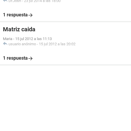
Dr.Josh
-
23 jul 2014 a las 18:00
1 respuesta
Matriz caida
Maria
-
15 jul 2012 a las 11:13
usuario anónimo
-
15 jul 2012 a las 20:02
1 respuesta