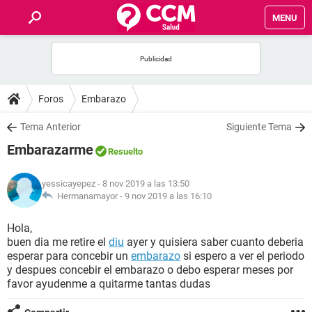
MENU
INICIO
FOROS
Foros
Embarazo
SALUD
Tema Anterior
Siguiente Tema
Embarazarme
Resuelto
FAMILIA
yessicayepez
- 8 nov 2019 a las 13:50
NUTRICIÓN
Hermanamayor -
9 nov 2019 a las 16:10
Hola,
BIENESTAR
buen dia me retire el
diu
ayer y quisiera saber cuanto deberia
esperar para concebir un
embarazo
si espero a ver el periodo
SEXUALIDAD
y despues concebir el embarazo o debo esperar meses por
favor ayudenme a quitarme tantas dudas
GLOSARIO