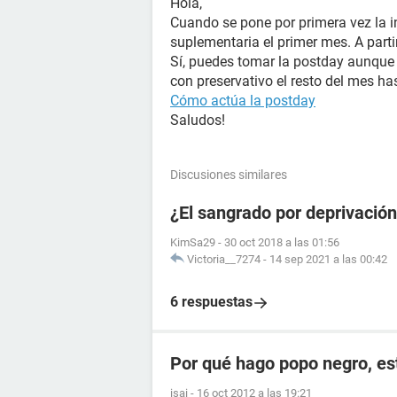
Hola,
Cuando se pone por primera vez la i
suplementaria el primer mes. A parti
Sí, puedes tomar la postday aunque 
con preservativo el resto del mes ha
Cómo actúa la postday
Saludos!
Discusiones similares
¿El sangrado por deprivació
KimSa29
-
30 oct 2018 a las 01:56
Victoria__7274
-
14 sep 2021 a las 00:42
6 respuestas
Por qué hago popo negro, e
isai
-
16 oct 2012 a las 19:21