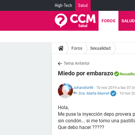
High-Tech
Salud
FOROS
SALUD
Foros
Sexualidad
Tema Anterior
Miedo por embarazo
Resuelto
Johandra98
- 10 nov 2019 a las 07:3
Dra. Marta Marnet
-
10 nov 20
Hola,
Me puse la inyección depo provera po
sin condón... si me tomo una pastill
Que debo hacer ?????