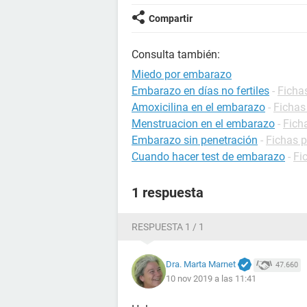
Compartir
Consulta también:
Miedo por embarazo
Embarazo en días no fertiles
-
Ficha
Amoxicilina en el embarazo
-
Fichas
Menstruacion en el embarazo
-
Fich
Embarazo sin penetración
-
Fichas 
Cuando hacer test de embarazo
-
Fi
1 respuesta
RESPUESTA 1 / 1
Dra. Marta Marnet
47.660
10 nov 2019 a las 11:41