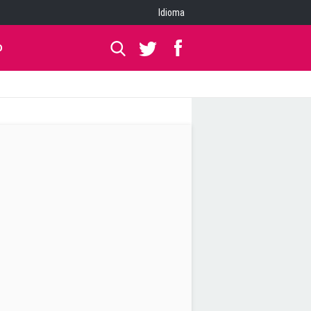
Idioma
O