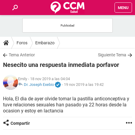
MENU
INICIO
FOROS
Foros
Embarazo
SALUD
Tema Anterior
Siguiente Tema
Nesecito una respuesta inmediata porfavor
FAMILIA
Emily
- 18 nov 2019 a las 04:04
NUTRICIÓN
Dr. Joseph Exebio
-
19 nov 2019 a las 19:42
Hola, El dia de ayer olvide tomar la pastilla anticonceptiva y
BIENESTAR
tuve relaciones sexuales han pasado ya 22 horas desde la
ocasion y estoy en lactancia
SEXUALIDAD
Compartir
GLOSARIO