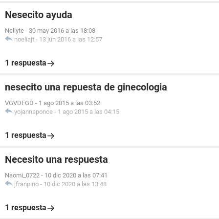
Nesecito ayuda
Nellyte
-
30 may 2016 a las 18:08
noeliajt
-
13 jun 2016 a las 12:57
1 respuesta
nesecito una repuesta de ginecologia
VGVDFGD
-
1 ago 2015 a las 03:52
yojannaponce
-
1 ago 2015 a las 04:15
1 respuesta
Necesito una respuesta
Naomi_0722
-
10 dic 2020 a las 07:41
jfranpino
-
10 dic 2020 a las 13:48
1 respuesta