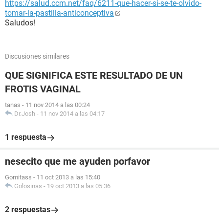
https://salud.ccm.net/faq/6211-que-hacer-si-se-te-olvido-
tomar-la-pastilla-anticonceptiva
Saludos!
Discusiones similares
QUE SIGNIFICA ESTE RESULTADO DE UN
FROTIS VAGINAL
tanas
-
11 nov 2014 a las 00:24
Dr.Josh
-
11 nov 2014 a las 04:17
1 respuesta
nesecito que me ayuden porfavor
Gomitass
-
11 oct 2013 a las 15:40
Golosinas
-
19 oct 2013 a las 05:36
2 respuestas