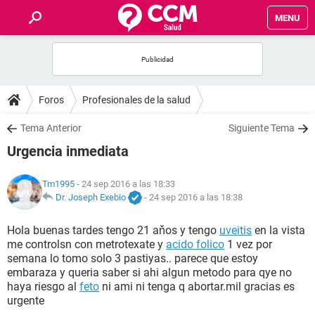
MENU
INICIO
FOROS
Foros
Profesionales de la salud
SALUD
Tema Anterior
Siguiente Tema
Urgencia inmediata
FAMILIA
Tm1995
- 24 sep 2016 a las 18:33
NUTRICIÓN
Dr. Joseph Exebio
-
24 sep 2016 a las 18:38
Hola buenas tardes tengo 21 aňos y tengo
uveitis
en la vista
BIENESTAR
me controlsn con metrotexate y
acido folico
1 vez por
semana lo tomo solo 3 pastiyas.. parece que estoy
SEXUALIDAD
embaraza y queria saber si ahi algun metodo para qye no
haya riesgo al
feto
ni ami ni tenga q abortar.mil gracias es
urgente
GLOSARIO