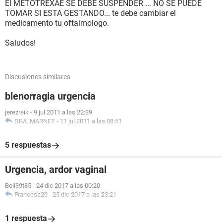
El METOTREXAE SE DEBE SUSPENDER ... NO SE PUEDE
TOMAR SI ESTA GESTANDO... te debe cambiar el
medicamento tu oftalmologo.
Saludos!
Discusiones similares
blenorragia urgencia
jerezreik
-
9 jul 2011 a las 22:39
DRA. MARNET
-
11 jul 2011 a las 08:51
5 respuestas
Urgencia, ardor vaginal
Boli39t85
-
24 dic 2017 a las 00:20
Francesa20
-
25 dic 2017 a las 23:21
1 respuesta