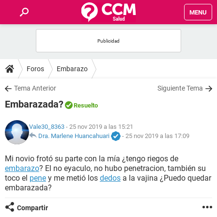
MENU
INICIO
FOROS
Foros
Embarazo
SALUD
Tema Anterior
Siguiente Tema
Embarazada?
Resuelto
FAMILIA
Vale30_8363
- 25 nov 2019 a las 15:21
NUTRICIÓN
Dra. Marlene Huancahuari
-
25 nov 2019 a las 17:09
Mi novio frotó su parte con la mía ¿tengo riegos de
BIENESTAR
embarazo
? El no eyaculo, no hubo penetracion, también su
toco el
pene
y me metió los
dedos
a la vajina ¿Puedo quedar
SEXUALIDAD
embarazada?
Compartir
GLOSARIO