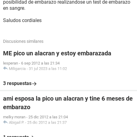
posibilidad de embarazo realizandose un test de embarazo
en sangre.
Saludos cordiales
Discusiones similares
ME pico un alacran y estoy embarazada
lesperan
-
6 sep 2012 a las 21:34
Miligarcia
-
31 jul 2023 a las 11:02
3 respuestas
ami esposa la pico un alacran y tine 6 meses de
embarazo
melky moran
-
25 dic 2012 a las 21:04
Abigail P.
-
25 dic 2012 a las 21:37