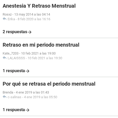
Anestesia Y Retraso Menstrual
Rosxz
-
13 may 2014 a las 04:14
Erika
-
8 feb 2020 a las 16:16
2 respuestas
Retraso en mi periodo menstrual
Kate_7203
-
10 feb 2021 a las 19:00
LALAISSSS
-
10 feb 2021 a las 19:30
1 respuesta
Por qué se retrasa el periodo menstrual
Brenda
-
4 ene 2019 a las 01:43
c-salinas
-
4 ene 2019 a las 05:50
1 respuesta