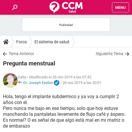
MENU
INICIO
FOROS
Foros
El sistema de salud
SALUD
Tema Anterior
Siguiente Tema
Pregunta menstrual
FAMILIA
Gaby
- Modificado el 26 nov 2019 a las 07:42
NUTRICIÓN
Dr. Joseph Exebio
-
26 nov 2019 a las 20:01
Hola, tengo el implante subdermico y ya voy a cumplir 2
BIENESTAR
años con el.
Pero nunca me bajo en ese tiempo, solo que hoy estuve
SEXUALIDAD
manchando la pantaletas levemente de flujo café y áspero.
Es normal? O es señal de que algo está mal en mi matriz o
de embarazo
GLOSARIO