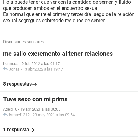
Hola puede tener que ver con la cantidad de semen y fluido
que producen ambos en el encuentro sexual.
Es normal que entre el primer y tercer día luego de la relación
sexual segregues sobretodo residuos de semen.
Discusiones similares
me salio excremento al tener relaciones
hermosa
-
9 feb 2012 a las 01:17
Jonas
-
13 abr 2022 a las 19:47
8 respuestas
Tuve sexo con mi prima
Adejo10
-
19 abr 2021 a las 00:05
Ismael1312
-
23 may 2021 a las 09:54
1 respuesta