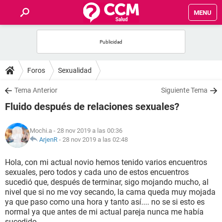
MENU
INICIO
FOROS
Foros
Sexualidad
SALUD
Tema Anterior
Siguiente Tema
Fluido después de relaciones sexuales?
FAMILIA
Mochi.a
- 28 nov 2019 a las 00:36
NUTRICIÓN
ArjenR
-
28 nov 2019 a las 02:48
Hola, con mi actual novio hemos tenido varios encuentros
BIENESTAR
sexuales, pero todos y cada uno de estos encuentros
sucedió que, después de terminar, sigo mojando mucho, al
SEXUALIDAD
nivel que si no me voy secando, la cama queda muy mojada
ya que paso como una hora y tanto así.... no se si esto es
normal ya que antes de mi actual pareja nunca me había
GLOSARIO
sucedido