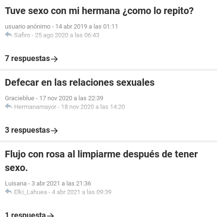
Tuve sexo con mi hermana ¿como lo repito?
usuario anónimo
-
14 abr 2019 a las 01:11
Safiro
-
25 ago 2020 a las 06:43
7 respuestas
Defecar en las relaciones sexuales
Gracieblue
-
17 nov 2020 a las 22:39
Hermanamayor
-
18 nov 2020 a las 14:20
3 respuestas
Flujo con rosa al limpiarme después de tener
sexo.
Luisana
-
3 abr 2021 a las 21:36
Elki_Lahuea
-
4 abr 2021 a las 09:39
1 respuesta