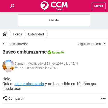
MENU
INICIO
FOROS
Foros
Esterilidad
SALUD
Tema Anterior
Siguiente Tema
Busco embarazarme
Resuelto
FAMILIA
Carmen
- Modificado el 28 nov 2019 a las 12:11
NUTRICIÓN
no -
28 nov 2019 a las 20:53
Hola,
BIENESTAR
Quiero
salir embarazada
y no he podido en 10 años que
puede aser
SEXUALIDAD
Compartir
GLOSARIO