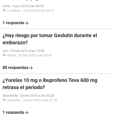
Darla
-
4 jun 2018 a las 03:35
c-salinas
-
4 jun 2018 a las 03:37
1 respuesta
¿Hay riesgo por tomar Geslutin durante el
embarazo?
nzir
-
19 mar 2012 a las 15:09
Marta
-
25 feb 2020 a las 03:34
88 respuestas
¿Yurelax 10 mg o ibuprofeno Teva 600 mg
retrasa el periodo?
Anonimilla
-
24 ene 2016 a las 00:28
silviaviho
-
24 ene 2016 a las 01:10
1 respuesta