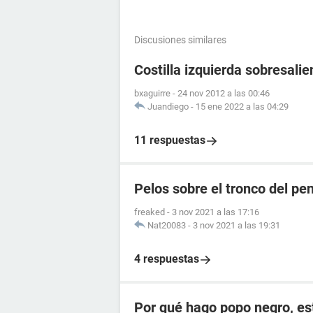
Discusiones similares
Costilla izquierda sobresalie
bxaguirre
-
24 nov 2012 a las 00:46
Juandiego
-
15 ene 2022 a las 04:29
11 respuestas
Pelos sobre el tronco del pe
freaked
-
3 nov 2021 a las 17:16
Nat20083
-
3 nov 2021 a las 19:31
4 respuestas
Por qué hago popo negro, e