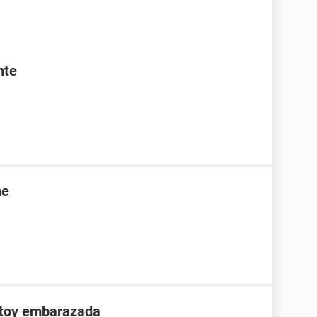
nte
ne
stoy embarazada