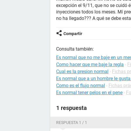
excepción el 9/11, que no se cuidó é
inyecciones todos los meses. Mí pre
no ha llegado??? A qué se debe esta
Compartir
Consulta también:
Es normal que no me baje en un me
Como hacer que me baje la regla
-
F
Cual es la presion normal
-
Fichas pr
Es normal que a un hombre le gusta 
Como es el flujo normal
-
Fichas prá
Es normal tener pelos en el pene
-
Fo
1 respuesta
RESPUESTA 1 / 1