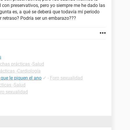
l con preservativos, pero yo siempre me he dado las
gunta es, a qué se deberá que todavía mí período
r retraso? Podría ser un embarazo???
s
ichas prácticas -Salud
ácticas -Cardiología
que le piquen el ano
✓
-
Foro sexualidad
cticas -Salud
ro sexualidad