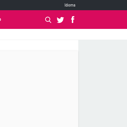
Idioma
O