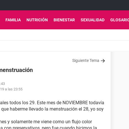
FAMILIA
NUTRICIÓN
BIENESTAR
SEXUALIDAD
GLOSARI
Siguiente Tema
menstruación
:43
19 a las 23:55
uales todos los 29. Este mes de NOVIEMBRE todavía
 que haberme llevado la menstruación el 28, yo soy
mes y solamente me viene como un flujo color
a con preservativos, pero fue cuando hicimos la