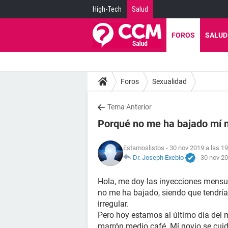
High-Tech
Salud
FOROS
SALUD
Foros
Sexualidad
Tema Anterior
Porqué no me ha bajado mí 
Estamoslistos
- 30 nov 2019 a las 19
Dr. Joseph Exebio
-
30 nov 20
Hola, me doy las inyecciones mens
no me ha bajado, siendo que tendría
irregular.
Pero hoy estamos al último día del 
marrón medio café. Mí novio se cuid