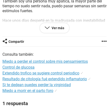
También soy una persona muy apática, la mayor parte del
tiempo no suelo sentir nada, puedo pasar semanas sin sentir
estímulos fuertes.
Hace unos días desperté en la madrugada con inestabilidad
emocional como si fuera a volverme loco, solo era una idea
Ver más
que me preocupaba ya que sentía no se si angustia o
ansiedad,, intenté llorar pero no pude. Esa idea daba vueltas
en mi cabeza ¿qué pasa si me vuelvo loco?
Compartir
Decide dejarme llevar y dejar de resistirme a eso, no pasó
Consulta también:
nada y bajo el malestar, lo identifico como algo similar a
tener ganas de vomitar, sientes que no quieres y te resistes,
Miedo a perder el control sobre mis pensamientos
pero dejas de resistirte no vomitas y te sientes mejor, así
Control de glucosa
pero con miedo a perder la cordura.
Extendido trofico se sugiere control periodico
✓
Hoy fue un buen día, disfruté de la música como no lo hacía
Resultado de citología fué extendido inflamatorio
✓
hace años aunque en general un 75% de lo que solía ser,
Si te dedean puedes perder la virginidad
claro que ahora lo aprecié de todas formas.
Miedo a morir en el parto foro
✓
Luego estaba recordando un videojuego y de pronto me
1 respuesta
puse a analizar como con solo pensar puedo imaginar
cosas ¿qué tal si pierdo el control y no puedo decidir qué es