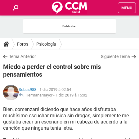
MENU
INICIO
FORUMS
Foros
Psicología
SALUD
Tema Anterior
Siguiente Tema
Miedo a perder el control sobre mis
FAMILIA
pensamientos
NUTRICIÓN
Sebas988
- 1 dic 2019 à 02:54
Hermanamayor -
1 dic 2019 à 15:02
BIENESTAR
Bien, comenzaré diciendo que hace años disfrutaba
muchísimo escuchar música sin drogas, simplemente me
SEXUALIDAD
gustaba crear un escenario en mi cabeza de acuerdo a la
canción que ninguna tenía letra.
GLOSARIO