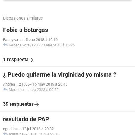
Discusiones similares
Fobia a botargas
Fannyzama
-
5 ene 2018 à 10:16
RebecaSoraya20
-
20 ene 2018 à 16:25
1 respuesta
¿ Puedo quitarme la virginidad yo misma ?
Andrea_121506
-
15 may 2019 à 20:45
Mauricio
-
4 sep 2023 à 00:55
39 respuestas
resultado de PAP
agustina-
-
12 jul 2013 à 20:32
agustina-
-
13 jul 2013 à 23:16