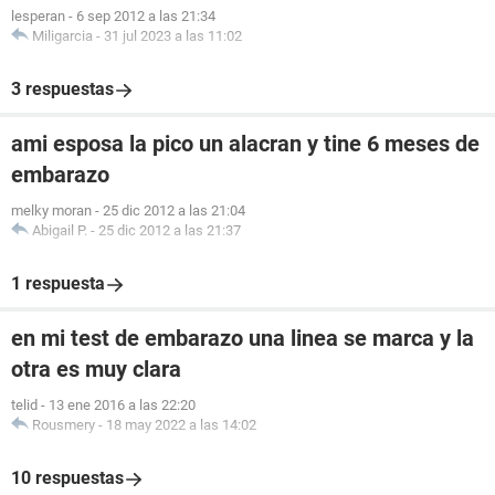
lesperan
-
6 sep 2012 a las 21:34
Miligarcia
-
31 jul 2023 a las 11:02
3 respuestas
ami esposa la pico un alacran y tine 6 meses de
embarazo
melky moran
-
25 dic 2012 a las 21:04
Abigail P.
-
25 dic 2012 a las 21:37
1 respuesta
en mi test de embarazo una linea se marca y la
otra es muy clara
telid
-
13 ene 2016 a las 22:20
Rousmery
-
18 may 2022 a las 14:02
10 respuestas