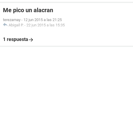
Me pico un alacran
terezamay
-
12 jun 2015 a las 21:25
Abigail P.
-
22 jun 2015 a las 15:35
1 respuesta