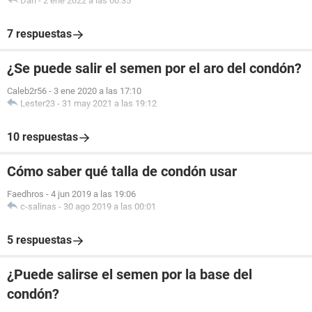
Dari
-
2 ene 2022 a las 00:35
7 respuestas
¿Se puede salir el semen por el aro del condón?
Caleb2r56
-
3 ene 2020 a las 17:10
Lester23
-
31 may 2021 a las 19:12
10 respuestas
Cómo saber qué talla de condón usar
Faedhros
-
4 jun 2019 a las 19:06
c-salinas
-
30 ago 2019 a las 00:01
5 respuestas
¿Puede salirse el semen por la base del
condón?