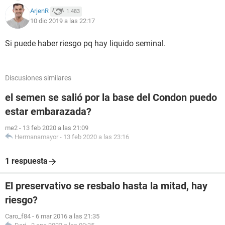
ArjenR
1.483
10 dic 2019 a las 22:17
Si puede haber riesgo pq hay liquido seminal.
Discusiones similares
el semen se salió por la base del Condon puedo
estar embarazada?
me2
-
13 feb 2020 a las 21:09
Hermanamayor
-
13 feb 2020 a las 23:16
1 respuesta
El preservativo se resbalo hasta la mitad, hay
riesgo?
Caro_f84
-
6 mar 2016 a las 21:35