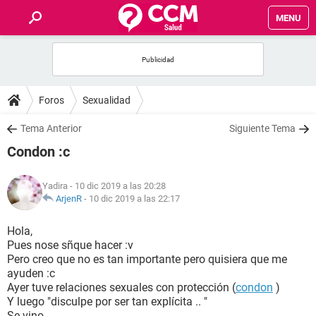
MENU
INICIO
FOROS
Foros
Sexualidad
SALUD
Tema Anterior
Siguiente Tema
Condon :c
FAMILIA
Yadira
- 10 dic 2019 a las 20:28
NUTRICIÓN
ArjenR
-
10 dic 2019 a las 22:17
Hola,
BIENESTAR
Pues nose sñque hacer :v
Pero creo que no es tan importante pero quisiera que me
SEXUALIDAD
ayuden :c
Ayer tuve relaciones sexuales con protección (
condon
)
Y luego "disculpe por ser tan explícita .. "
GLOSARIO
Se vino ..