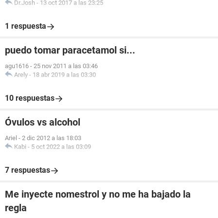
Dr.Josh
-
13 oct 2017 a las 23:25
1 respuesta
puedo tomar paracetamol si...
agu1616
-
25 nov 2011 a las 03:46
Arely
-
18 abr 2019 a las 03:30
10 respuestas
Óvulos vs alcohol
Ariel
-
2 dic 2012 a las 18:03
Kabi
-
5 oct 2022 a las 03:09
7 respuestas
Me inyecte nomestrol y no me ha bajado la
regla