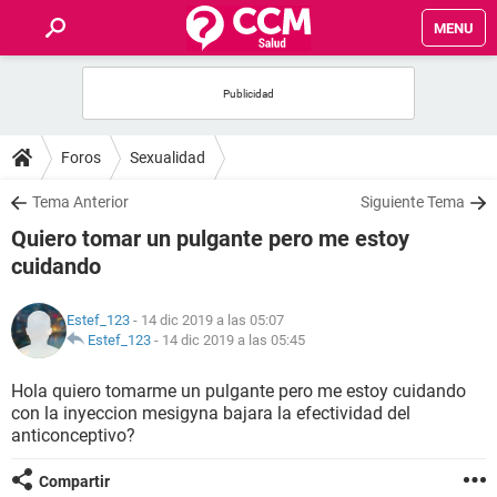
MENU
INICIO
FOROS
Foros
Sexualidad
SALUD
Tema Anterior
Siguiente Tema
Quiero tomar un pulgante pero me estoy
FAMILIA
cuidando
NUTRICIÓN
Estef_123
- 14 dic 2019 a las 05:07
Estef_123
-
14 dic 2019 a las 05:45
BIENESTAR
Hola quiero tomarme un pulgante pero me estoy cuidando
con la inyeccion mesigyna bajara la efectividad del
SEXUALIDAD
anticonceptivo?
GLOSARIO
Compartir