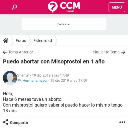
MENU
INICIO
FOROS
Foros
Esterilidad
SALUD
Tema Anterior
Siguiente Tema
Puedo abortar con Misoprostol en 1 año
FAMILIA
Sherlyn
- 19 dic 2019 a las 17:49
NUTRICIÓN
Hermanamayor
-
19 dic 2019 a las 17:59
Hola,
BIENESTAR
Hace 6 meses tuve un aborto
Con misprostol quiero saber si puedo hacer lo mismo tengo
SEXUALIDAD
18 añs
Compartir
GLOSARIO