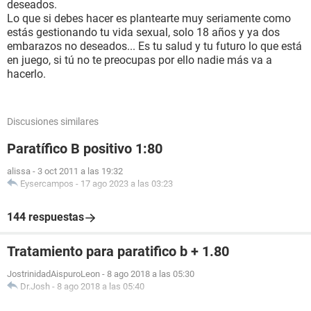
deseados.
Lo que si debes hacer es plantearte muy seriamente como
estás gestionando tu vida sexual, solo 18 años y ya dos
embarazos no deseados... Es tu salud y tu futuro lo que está
en juego, si tú no te preocupas por ello nadie más va a
hacerlo.
Discusiones similares
Paratífico B positivo 1:80
alissa
-
3 oct 2011 a las 19:32
Eysercampos
-
17 ago 2023 a las 03:23
144 respuestas
Tratamiento para paratifico b + 1.80
JostrinidadAispuroLeon
-
8 ago 2018 a las 05:30
Dr.Josh
-
8 ago 2018 a las 05:40