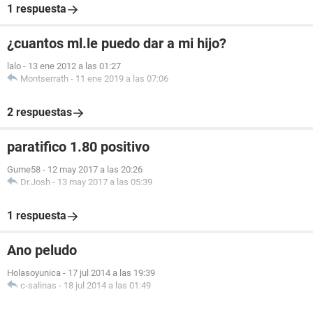
1 respuesta
¿cuantos ml.le puedo dar a mi hijo?
lalo
-
13 ene 2012 a las 01:27
Montserrath
-
11 ene 2019 a las 07:06
2 respuestas
paratifico 1.80 positivo
Gume58
-
12 may 2017 a las 20:26
Dr.Josh
-
13 may 2017 a las 05:39
1 respuesta
Ano peludo
Holasoyunica
-
17 jul 2014 a las 19:39
c-salinas
-
18 jul 2014 a las 01:49