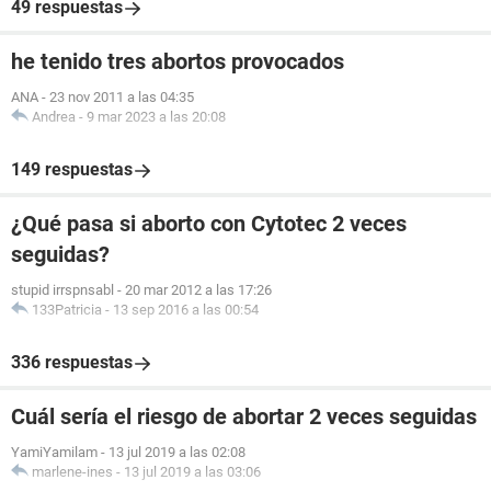
49 respuestas
he tenido tres abortos provocados
ANA
-
23 nov 2011 a las 04:35
Andrea
-
9 mar 2023 a las 20:08
149 respuestas
¿Qué pasa si aborto con Cytotec 2 veces
seguidas?
stupid irrspnsabl
-
20 mar 2012 a las 17:26
133Patricia
-
13 sep 2016 a las 00:54
336 respuestas
Cuál sería el riesgo de abortar 2 veces seguidas
YamiYamilam
-
13 jul 2019 a las 02:08
marlene-ines
-
13 jul 2019 a las 03:06