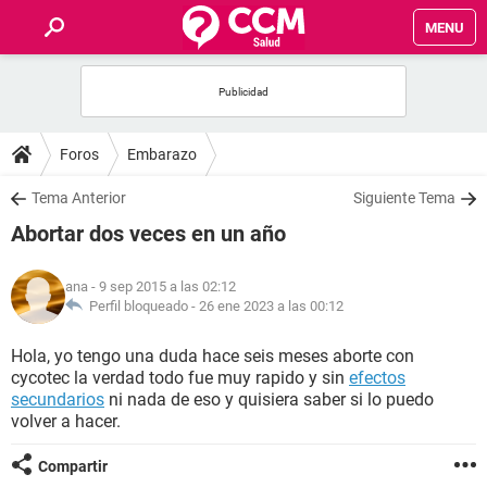
MENU
INICIO
FOROS
Foros
Embarazo
SALUD
Tema Anterior
Siguiente Tema
Abortar dos veces en un año
FAMILIA
ana
- 9 sep 2015 a las 02:12
NUTRICIÓN
Perfil bloqueado -
26 ene 2023 a las 00:12
Hola, yo tengo una duda hace seis meses aborte con
BIENESTAR
cycotec la verdad todo fue muy rapido y sin
efectos
secundarios
ni nada de eso y quisiera saber si lo puedo
SEXUALIDAD
volver a hacer.
Compartir
GLOSARIO