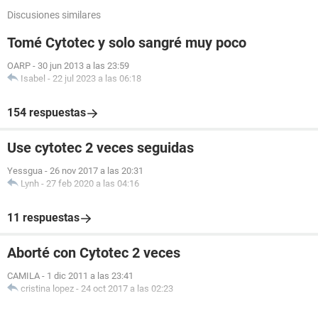
Discusiones similares
Tomé Cytotec y solo sangré muy poco
OARP
-
30 jun 2013 a las 23:59
Isabel
-
22 jul 2023 a las 06:18
154 respuestas
Use cytotec 2 veces seguidas
Yessgua
-
26 nov 2017 a las 20:31
Lynh
-
27 feb 2020 a las 04:16
11 respuestas
Aborté con Cytotec 2 veces
CAMILA
-
1 dic 2011 a las 23:41
cristina lopez
-
24 oct 2017 a las 02:23