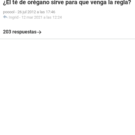
¿El té de orégano sirve para que venga la regla?
pooool
-
26 jul 2012 a las 17:46
Ingrid
-
12 mar 2021 a las 12:24
203 respuestas