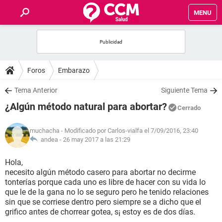
MENU
INICIO
FOROS
Foros
Embarazo
SALUD
Tema Anterior
Siguiente Tema
¿Algún método natural para abortar?
Cerrado
FAMILIA
muchacha
- Modificado por Carlos-vialfa el 7/09/2016, 23:40
NUTRICIÓN
andea -
26 may 2017 a las 21:29
Hola,
BIENESTAR
necesito algún método casero para abortar no decirme
tonterías porque cada uno es libre de hacer con su vida lo
SEXUALIDAD
que le de la gana no lo se seguro pero he tenido relaciones
sin que se corriese dentro pero siempre se a dicho que el
grifico antes de chorrear gotea, s¡ estoy es de dos días.
GLOSARIO