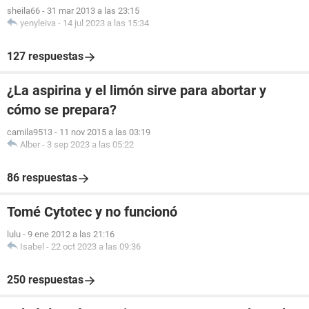
sheila66
-
31 mar 2013 a las 23:15
yenyleiva
-
14 jul 2023 a las 15:34
127 respuestas
¿La aspirina y el limón sirve para abortar y
cómo se prepara?
camila9513
-
11 nov 2015 a las 03:19
Alber
-
3 sep 2023 a las 05:22
86 respuestas
Tomé Cytotec y no funcionó
lulu
-
9 ene 2012 a las 21:16
Isabel
-
22 oct 2023 a las 09:36
250 respuestas