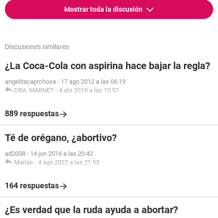
Mostrar toda la discusión
Discusiones similares
¿La Coca-Cola con aspirina hace bajar la regla?
angelitacaprchosa
-
17 ago 2012 a las 06:19
DRA. MARNET
-
4 abr 2019 a las 10:57
889 respuestas
Té de orégano, ¿abortivo?
ad2008
-
14 jun 2016 a las 20:42
Marias
-
4 ago 2022 a las 21:53
164 respuestas
¿Es verdad que la ruda ayuda a abortar?